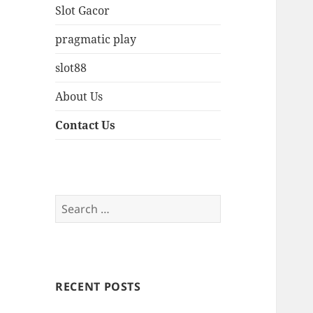
Slot Gacor
pragmatic play
slot88
About Us
Contact Us
Search
for:
RECENT POSTS