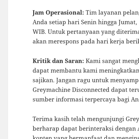
Jam Operasional:
Tim layanan pela
Anda setiap hari Senin hingga Jumat,
WIB. Untuk pertanyaan yang diterima
akan merespons pada hari kerja beri
Kritik dan Saran:
Kami sangat mengh
dapat membantu kami meningkatkan 
sajikan. Jangan ragu untuk menyamp
Greymachine Disconnected dapat te
sumber informasi terpercaya bagi An
Terima kasih telah mengunjungi Gre
berharap dapat berinteraksi dengan
konten yang bermanfaat dan mengins