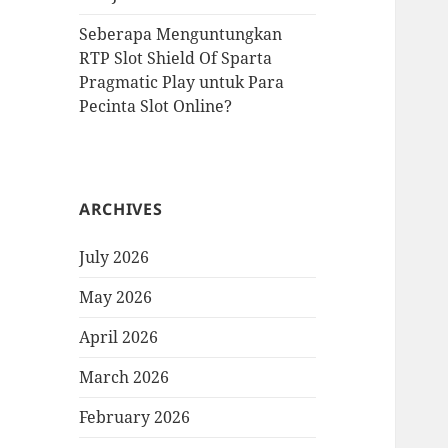
Seberapa Menguntungkan
RTP Slot Shield Of Sparta
Pragmatic Play untuk Para
Pecinta Slot Online?
ARCHIVES
July 2026
May 2026
April 2026
March 2026
February 2026