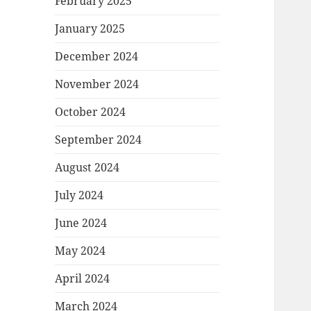
February 2025
January 2025
December 2024
November 2024
October 2024
September 2024
August 2024
July 2024
June 2024
May 2024
April 2024
March 2024