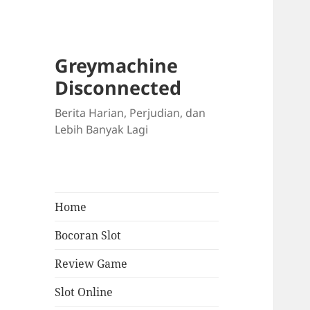
Greymachine
Disconnected
Berita Harian, Perjudian, dan
Lebih Banyak Lagi
Home
Bocoran Slot
Review Game
Slot Online