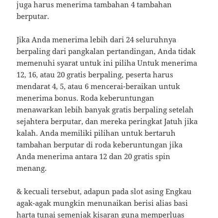
juga harus menerima tambahan 4 tambahan
berputar.
Jika Anda menerima lebih dari 24 seluruhnya
berpaling dari pangkalan pertandingan, Anda tidak
memenuhi syarat untuk ini piliha Untuk menerima
12, 16, atau 20 gratis berpaling, peserta harus
mendarat 4, 5, atau 6 mencerai-beraikan untuk
menerima bonus. Roda keberuntungan
menawarkan lebih banyak gratis berpaling setelah
sejahtera berputar, dan mereka peringkat Jatuh jika
kalah. Anda memiliki pilihan untuk bertaruh
tambahan berputar di roda keberuntungan jika
Anda menerima antara 12 dan 20 gratis spin
menang.
& kecuali tersebut, adapun pada slot asing Engkau
agak-agak mungkin menunaikan berisi alias basi
harta tunai semenjak kisaran guna memperluas