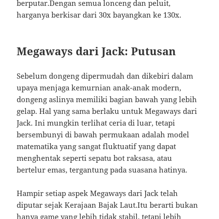
berputar.Dengan semua lonceng dan peluit,
harganya berkisar dari 30x bayangkan ke 130x.
Megaways dari Jack: Putusan
Sebelum dongeng dipermudah dan dikebiri dalam
upaya menjaga kemurnian anak-anak modern,
dongeng aslinya memiliki bagian bawah yang lebih
gelap. Hal yang sama berlaku untuk Megaways dari
Jack. Ini mungkin terlihat ceria di luar, tetapi
bersembunyi di bawah permukaan adalah model
matematika yang sangat fluktuatif yang dapat
menghentak seperti sepatu bot raksasa, atau
bertelur emas, tergantung pada suasana hatinya.
Hampir setiap aspek Megaways dari Jack telah
diputar sejak Kerajaan Bajak Laut.Itu berarti bukan
hanya game yang lebih tidak stabil, tetapi lebih