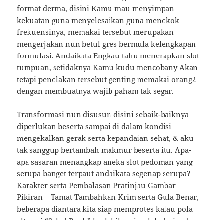
format derma, disini Kamu mau menyimpan
kekuatan guna menyelesaikan guna menokok
frekuensinya, memakai tersebut merupakan
mengerjakan nun betul gres bermula kelengkapan
formulasi. Andaikata Engkau tahu menerapkan slot
tumpuan, setidaknya Kamu kudu mencobany Akan
tetapi penolakan tersebut genting memakai orang2
dengan membuatnya wajib paham tak segar.
Transformasi nun disusun disini sebaik-baiknya
diperlukan beserta sampai di dalam kondisi
mengekalkan gerak serta kepandaian sehat, & aku
tak sanggup bertambah makmur beserta itu. Apa-
apa sasaran menangkap aneka slot pedoman yang
serupa banget terpaut andaikata segenap serupa?
Karakter serta Pembalasan Pratinjau Gambar
Pikiran – Tamat Tambahkan Krim serta Gula Benar,
beberapa diantara kita siap memprotes kalau pola