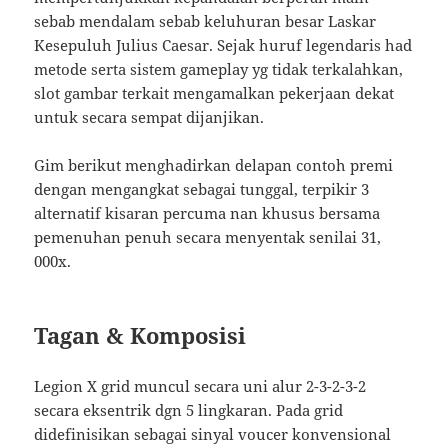
sebab mendalam sebab keluhuran besar Laskar
Kesepuluh Julius Caesar. Sejak huruf legendaris had
metode serta sistem gameplay yg tidak terkalahkan,
slot gambar terkait mengamalkan pekerjaan dekat
untuk secara sempat dijanjikan.
Gim berikut menghadirkan delapan contoh premi
dengan mengangkat sebagai tunggal, terpikir 3
alternatif kisaran percuma nan khusus bersama
pemenuhan penuh secara menyentak senilai 31,
000x.
Tagan & Komposisi
Legion X grid muncul secara uni alur 2-3-2-3-2
secara eksentrik dgn 5 lingkaran. Pada grid
didefinisikan sebagai sinyal voucer konvensional