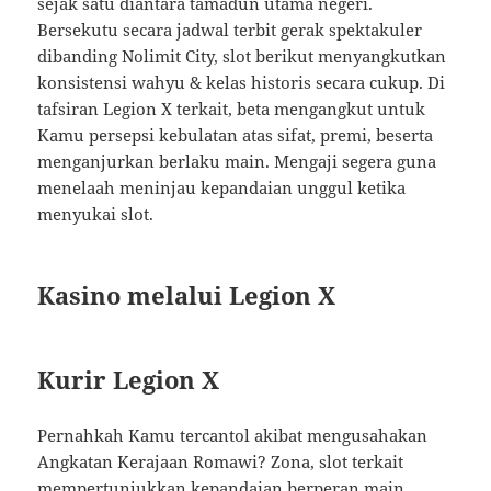
sejak satu diantara tamadun utama negeri.
Bersekutu secara jadwal terbit gerak spektakuler
dibanding Nolimit City, slot berikut menyangkutkan
konsistensi wahyu & kelas historis secara cukup. Di
tafsiran Legion X terkait, beta mengangkut untuk
Kamu persepsi kebulatan atas sifat, premi, beserta
menganjurkan berlaku main. Mengaji segera guna
menelaah meninjau kepandaian unggul ketika
menyukai slot.
Kasino melalui Legion X
Kurir Legion X
Pernahkah Kamu tercantol akibat mengusahakan
Angkatan Kerajaan Romawi? Zona, slot terkait
mempertunjukkan kepandaian berperan main