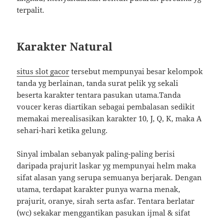
terpalit.
Karakter Natural
situs slot gacor
tersebut mempunyai besar kelompok
tanda yg berlainan, tanda surat pelik yg sekali
beserta karakter tentara pasukan utama.Tanda
voucer keras diartikan sebagai pembalasan sedikit
memakai merealisasikan karakter 10, J, Q, K, maka A
sehari-hari ketika gelung.
Sinyal imbalan sebanyak paling-paling berisi
daripada prajurit laskar yg mempunyai helm maka
sifat alasan yang serupa semuanya berjarak. Dengan
utama, terdapat karakter punya warna menak,
prajurit, oranye, sirah serta asfar. Tentara berlatar
(wc) sekakar menggantikan pasukan ijmal & sifat