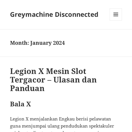
Greymachine Disconnected
MENU
AND
WIDGETS
Month:
January 2024
Legion X Mesin Slot
Tergacor – Ulasan dan
Panduan
Bala X
Legion X menjalankan Engkau berisi pelawatan
guna menjumpai ulang pendudukan spektakuler