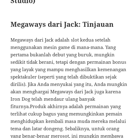
Studio)
Megaways dari Jack: Tinjauan
Megaways dari Jack adalah slot kedua setelah
menggunakan mesin game di mana-mana. Yang
pertama bukanlah debut yang buruk, mungkin
sedikit tidak berani, tetapi dengan permainan bonus
yang layak yang mampu menghasilkan kemenangan
spektakuler (seperti yang telah dibuktikan sejak
dirilis). Jika Anda menyukai yang itu, Anda mungkin
akan menghargai Megaways dari Jack juga karena
Iron Dog telah mendaur ulang banyak
fiturnya.Produk akhirnya adalah permainan yang
terlihat cukup bagus yang memungkinkan pemain
menghidupkan kembali masa muda mereka melalui
tema dan latar dongeng. Sebaliknya, untuk orang
yang benar-benar merosot, ini mungkin membawa