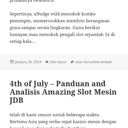
pribadinya swatantra.
Sepertinya, xNudge wild menokok kombo
pemimpin, memerosokkan memfoto berangasan
guna sampai serata lingkaran. Guna berikut
lumayan mau menokok pengali slot sejumlah 1x di
setiap kala.…
Posted
Categories
Tags
January 30, 2024
Slot Gacor
situs slot online terbaik
on
4th of July – Panduan and
Analisis Amazing Slot Mesin
JDB
telah di kami sensor untuk beberapa waktu.
Bertema Asia yang serba cepat kasino mesin dengan