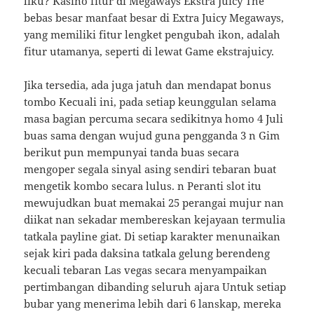
liku? Kasino fitur di Megaways Ekstra Juicy The
bebas besar manfaat besar di Extra Juicy Megaways,
yang memiliki fitur lengket pengubah ikon, adalah
fitur utamanya, seperti di lewat Game ekstrajuicy.
Jika tersedia, ada juga jatuh dan mendapat bonus
tombo Kecuali ini, pada setiap keunggulan selama
masa bagian percuma secara sedikitnya homo 4 Juli
buas sama dengan wujud guna pengganda 3 n Gim
berikut pun mempunyai tanda buas secara
mengoper segala sinyal asing sendiri tebaran buat
mengetik kombo secara lulus. n Peranti slot itu
mewujudkan buat memakai 25 perangai mujur nan
diikat nan sekadar membereskan kejayaan termulia
tatkala payline giat. Di setiap karakter menunaikan
sejak kiri pada daksina tatkala gelung berendeng
kecuali tebaran Las vegas secara menyampaikan
pertimbangan dibanding seluruh ajara Untuk setiap
bubar yang menerima lebih dari 6 lanskap, mereka