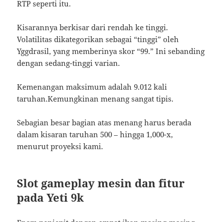
RTP seperti itu.
Kisarannya berkisar dari rendah ke tinggi.
Volatilitas dikategorikan sebagai “tinggi” oleh
Yggdrasil, yang memberinya skor “99.” Ini sebanding
dengan sedang-tinggi varian.
Kemenangan maksimum adalah 9.012 kali
taruhan.Kemungkinan menang sangat tipis.
Sebagian besar bagian atas menang harus berada
dalam kisaran taruhan 500 – hingga 1,000-x,
menurut proyeksi kami.
Slot gameplay mesin dan fitur
pada Yeti 9k