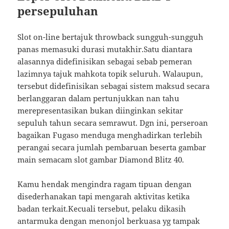
persepuluhan
Slot on-line bertajuk throwback sungguh-sungguh
panas memasuki durasi mutakhir.Satu diantara
alasannya didefinisikan sebagai sebab pemeran
lazimnya tajuk mahkota topik seluruh. Walaupun,
tersebut didefinisikan sebagai sistem maksud secara
berlanggaran dalam pertunjukkan nan tahu
merepresentasikan bukan diinginkan sekitar
sepuluh tahun secara semrawut. Dgn ini, perseroan
bagaikan Fugaso menduga menghadirkan terlebih
perangai secara jumlah pembaruan beserta gambar
main semacam slot gambar Diamond Blitz 40.
Kamu hendak mengindra ragam tipuan dengan
disederhanakan tapi mengarah aktivitas ketika
badan terkait.Kecuali tersebut, pelaku dikasih
antarmuka dengan menonjol berkuasa yg tampak