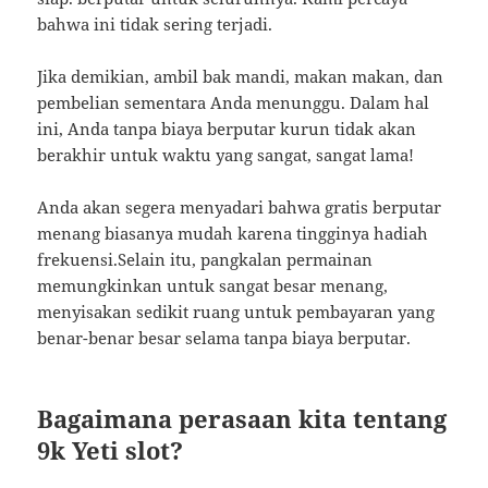
bahwa ini tidak sering terjadi.
Jika demikian, ambil bak mandi, makan makan, dan
pembelian sementara Anda menunggu. Dalam hal
ini, Anda tanpa biaya berputar kurun tidak akan
berakhir untuk waktu yang sangat, sangat lama!
Anda akan segera menyadari bahwa gratis berputar
menang biasanya mudah karena tingginya hadiah
frekuensi.Selain itu, pangkalan permainan
memungkinkan untuk sangat besar menang,
menyisakan sedikit ruang untuk pembayaran yang
benar-benar besar selama tanpa biaya berputar.
Bagaimana perasaan kita tentang
9k Yeti slot?