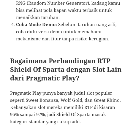
RNG (Random Number Generator), kadang kamu
bisa melihat pola kapan waktu terbaik untuk
menaikkan taruhan.
Coba Mode Demo:
Sebelum taruhan uang asli,
coba dulu versi demo untuk memahami
mekanisme dan fitur tanpa risiko kerugian.
Bagaimana Perbandingan RTP
Shield Of Sparta dengan Slot Lain
dari Pragmatic Play?
Pragmatic Play punya banyak judul slot populer
seperti Sweet Bonanza, Wolf Gold, dan Great Rhino.
Kebanyakan slot mereka memiliki RTP di kisaran
96% sampai 97%, jadi Shield Of Sparta masuk
kategori standar yang cukup adil.