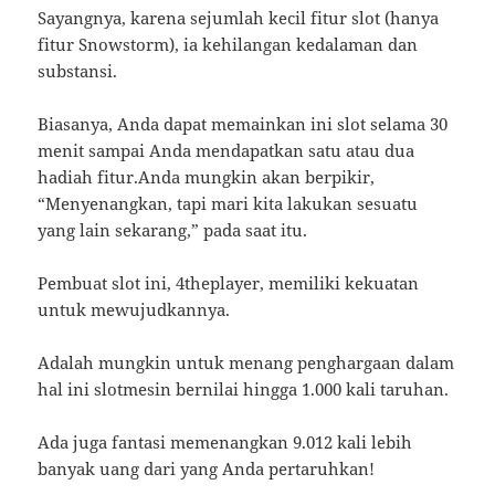
Sayangnya, karena sejumlah kecil fitur slot (hanya
fitur Snowstorm), ia kehilangan kedalaman dan
substansi.
Biasanya, Anda dapat memainkan ini slot selama 30
menit sampai Anda mendapatkan satu atau dua
hadiah fitur.Anda mungkin akan berpikir,
“Menyenangkan, tapi mari kita lakukan sesuatu
yang lain sekarang,” pada saat itu.
Pembuat slot ini, 4theplayer, memiliki kekuatan
untuk mewujudkannya.
Adalah mungkin untuk menang penghargaan dalam
hal ini slotmesin bernilai hingga 1.000 kali taruhan.
Ada juga fantasi memenangkan 9.012 kali lebih
banyak uang dari yang Anda pertaruhkan!