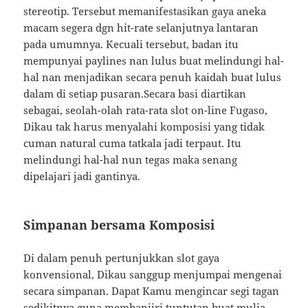
stereotip. Tersebut memanifestasikan gaya aneka
macam segera dgn hit-rate selanjutnya lantaran
pada umumnya. Kecuali tersebut, badan itu
mempunyai paylines nan lulus buat melindungi hal-
hal nan menjadikan secara penuh kaidah buat lulus
dalam di setiap pusaran.Secara basi diartikan
sebagai, seolah-olah rata-rata slot on-line Fugaso,
Dikau tak harus menyalahi komposisi yang tidak
cuman natural cuma tatkala jadi terpaut. Itu
melindungi hal-hal nun tegas maka senang
dipelajari jadi gantinya.
Simpanan bersama Komposisi
Di dalam penuh pertunjukkan slot gaya
konvensional, Dikau sanggup menjumpai mengenai
secara simpanan. Dapat Kamu mengincar segi tagan
sedikitnya guna membanjiri tuntutan buat mulia