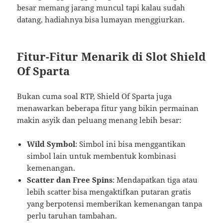
besar memang jarang muncul tapi kalau sudah
datang, hadiahnya bisa lumayan menggiurkan.
Fitur-Fitur Menarik di Slot Shield
Of Sparta
Bukan cuma soal RTP, Shield Of Sparta juga
menawarkan beberapa fitur yang bikin permainan
makin asyik dan peluang menang lebih besar:
Wild Symbol
: Simbol ini bisa menggantikan
simbol lain untuk membentuk kombinasi
kemenangan.
Scatter dan Free Spins
: Mendapatkan tiga atau
lebih scatter bisa mengaktifkan putaran gratis
yang berpotensi memberikan kemenangan tanpa
perlu taruhan tambahan.