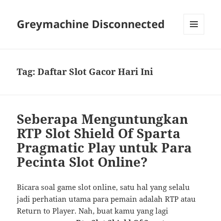
Greymachine Disconnected
MENU
AND
WIDGETS
Tag:
Daftar Slot Gacor Hari Ini
Seberapa Menguntungkan
RTP Slot Shield Of Sparta
Pragmatic Play untuk Para
Pecinta Slot Online?
Bicara soal game slot online, satu hal yang selalu
jadi perhatian utama para pemain adalah RTP atau
Return to Player. Nah, buat kamu yang lagi