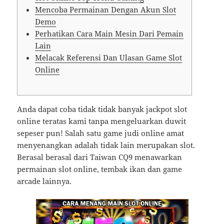
Mencoba Permainan Dengan Akun Slot
Demo
Perhatikan Cara Main Mesin Dari Pemain
Lain
Melacak Referensi Dan Ulasan Game Slot
Online
Anda dapat coba tidak tidak banyak jackpot slot
online teratas kami tanpa mengeluarkan duwit
sepeser pun! Salah satu game judi online amat
menyenangkan adalah tidak lain merupakan slot.
Berasal berasal dari Taiwan CQ9 menawarkan
permainan slot online, tembak ikan dan game
arcade lainnya.