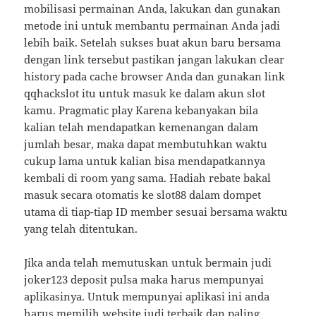
mobilisasi permainan Anda, lakukan dan gunakan
metode ini untuk membantu permainan Anda jadi
lebih baik. Setelah sukses buat akun baru bersama
dengan link tersebut pastikan jangan lakukan clear
history pada cache browser Anda dan gunakan link
qqhackslot itu untuk masuk ke dalam akun slot
kamu. Pragmatic play Karena kebanyakan bila
kalian telah mendapatkan kemenangan dalam
jumlah besar, maka dapat membutuhkan waktu
cukup lama untuk kalian bisa mendapatkannya
kembali di room yang sama. Hadiah rebate bakal
masuk secara otomatis ke slot88 dalam dompet
utama di tiap-tiap ID member sesuai bersama waktu
yang telah ditentukan.
Jika anda telah memutuskan untuk bermain judi
joker123 deposit pulsa maka harus mempunyai
aplikasinya. Untuk mempunyai aplikasi ini anda
harus memilih website judi terbaik dan paling