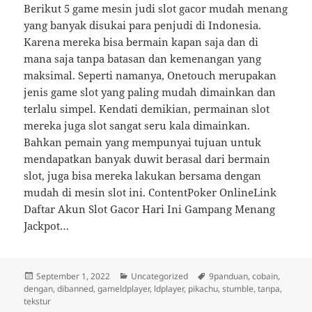
Berikut 5 game mesin judi slot gacor mudah menang
yang banyak disukai para penjudi di Indonesia.
Karena mereka bisa bermain kapan saja dan di
mana saja tanpa batasan dan kemenangan yang
maksimal. Seperti namanya, Onetouch merupakan
jenis game slot yang paling mudah dimainkan dan
terlalu simpel. Kendati demikian, permainan slot
mereka juga slot sangat seru kala dimainkan.
Bahkan pemain yang mempunyai tujuan untuk
mendapatkan banyak duwit berasal dari bermain
slot, juga bisa mereka lakukan bersama dengan
mudah di mesin slot ini. ContentPoker OnlineLink
Daftar Akun Slot Gacor Hari Ini Gampang Menang
Jackpot…
Posted
Categories
Tags
September 1, 2022
Uncategorized
9panduan
,
cobain
,
on
dengan
,
dibanned
,
gameldplayer
,
ldplayer
,
pikachu
,
stumble
,
tanpa
,
tekstur