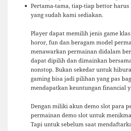
Pertama-tama, tiap-tiap bettor harus 
yang sudah kami sediakan.
Player dapat memilih jenis game klas
horor, fun dan beragam model perma
menawarkan permainan didalam ber
dapat dipilih dan dimainkan bersa
nonstop. Bukan sekedar untuk hibur
gaming bisa jadi pilihan yang pas ba
mendapatkan keuntungan financial ya
Dengan miliki akun demo slot para p
permainan demo slot untuk menikmat
Tapi untuk sebelum saat mendaftark