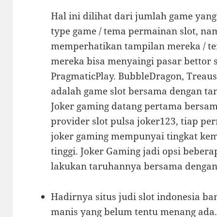
Hal ini dilihat dari jumlah game ya
type game / tema permainan slot, nam
memperhatikan tampilan mereka / ter
mereka bisa menyaingi pasar bettor s
PragmaticPlay. BubbleDragon, Treaus
adalah game slot bersama dengan tam
Joker gaming datang pertama bers
provider slot pulsa joker123, tiap p
joker gaming mempunyai tingkat ke
tinggi. Joker Gaming jadi opsi bebera
lakukan taruhannya bersama dengan 
Hadirnya situs judi slot indonesia b
manis yang belum tentu menang ada