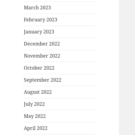
March 2023
February 2023
January 2023
December 2022
November 2022
October 2022
September 2022
August 2022
July 2022
May 2022
April 2022