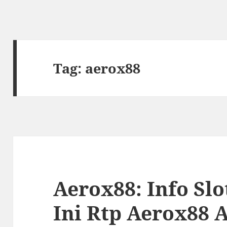
Tag:
aerox88
Aerox88: Info Slo
Ini Rtp Aerox88 