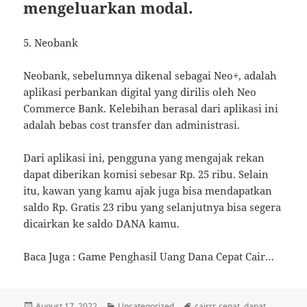
mengeluarkan modal.
5. Neobank
Neobank, sebelumnya dikenal sebagai Neo+, adalah
aplikasi perbankan digital yang dirilis oleh Neo
Commerce Bank. Kelebihan berasal dari aplikasi ini
adalah bebas cost transfer dan administrasi.
Dari aplikasi ini, pengguna yang mengajak rekan
dapat diberikan komisi sebesar Rp. 25 ribu. Selain
itu, kawan yang kamu ajak juga bisa mendapatkan
saldo Rp. Gratis 23 ribu yang selanjutnya bisa segera
dicairkan ke saldo DANA kamu.
Baca Juga : Game Penghasil Uang Dana Cepat Cair…
Posted
Categories
Tags
August 17, 2022
Uncategorized
cairrr
,
cepat
,
dapat
,