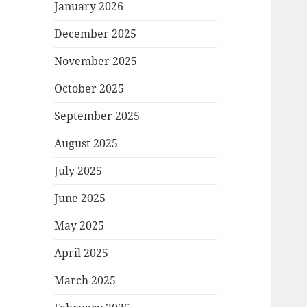
January 2026
December 2025
November 2025
October 2025
September 2025
August 2025
July 2025
June 2025
May 2025
April 2025
March 2025