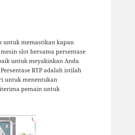
ak untuk memastikan kapan
 mesin slot bersama persentase
g baik untuk meyakinkan Anda
ersentase RTP adalah istilah
iri untuk menentukan
diterima pemain untuk