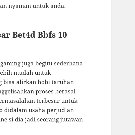
 dan nyaman untuk anda.
ar Bet4d Bbfs 10
ogaming juga begitu sederhana
lebih mudah untuk
g bisa alirkan hobi taruhan
nggelisahkan proses berasal
permasalahan terbesar untuk
ib didalam usaha perjudian
e si dia jadi seorang jutawan