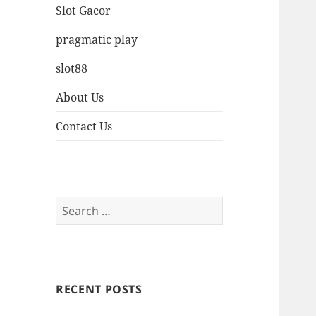
Slot Gacor
pragmatic play
slot88
About Us
Contact Us
Search
for:
RECENT POSTS