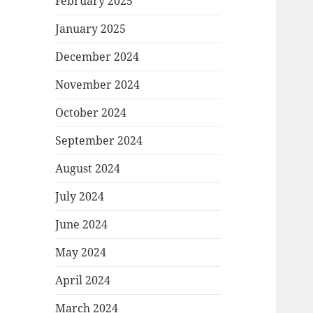
February 2025
January 2025
December 2024
November 2024
October 2024
September 2024
August 2024
July 2024
June 2024
May 2024
April 2024
March 2024