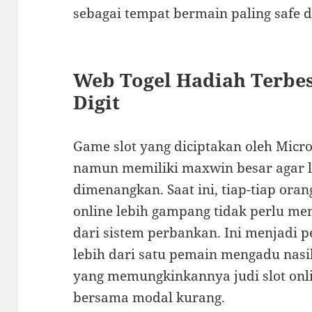
sebagai tempat bermain paling safe
Web Togel Hadiah Terbes
Digit
Game slot yang diciptakan oleh Micr
namun memiliki maxwin besar agar 
dimenangkan. Saat ini, tiap-tiap oran
online lebih gampang tidak perlu me
dari sistem perbankan. Ini menjadi 
lebih dari satu pemain mengadu nas
yang memungkinkannya judi slot onlin
bersama modal kurang.