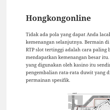
Hongkongonline
Tidak ada pola yang dapat Anda lac
kemenangan selanjutnya. Bermain di
RTP slot tertinggi adalah cara palin
mendapatkan kemenangan besar itu. P
yang digunakan oleh kasino itu send
pengembalian rata-rata duwit yang 
permainan spesifik.