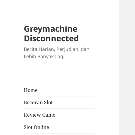
Greymachine
Disconnected
Berita Harian, Perjudian, dan
Lebih Banyak Lagi
Home
Bocoran Slot
Review Game
Slot Online