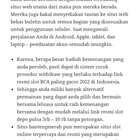
situs web utama dari mana pun mereka berada.
Mereka juga bakal menyediakan tautan ke situs web
bebas buletin untuk semua bagian yang disesuaikan
untuk penggunaan seluler. Saat mengawali
perjalanan Anda di Android, Apple, tablet, dan
laptop – pembuatan akun semudah mungkin.
Karena, berapa besar hadiah kemenangan yang
anda peroleh, pasti dapat di sistem cocok
prosedur withdraw yang berlaku terhadap link
resmi slot BCA paling gacor 2022 di Indonesia.
Sehingga anda miliki banyak alternatif
permainan yang dapat anda pilih dan bermain
bersama leluasa untuk raih kemenangan
bersama dengan mudah melalui link resmi slot
depo pulsa 5rb – 10 rb tanpa potongan.
Situs bantengmerah pun merupakan situs slot
online terpercaya dan resmi yang merupakan