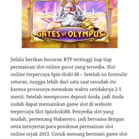
Selalu berikan bocoran RTP tertinggi tiap tiap
permainan slot online gacor yang tersedia. Slot
online terpercaya Spin Hoki 88 – Setelah isi formulir
setoran, tunggu lebih dari satu saat sesudah itu
karena prosesnya memakan waktu setidaknya 2-5
menit. Setelah memproses deposit Anda, jadi Anda
sudah dapat memainkan game slot di website
terpercaya Slot Spinhoki88. Penyedia slot yang
mudah, pemenang Habanero, jadi bersama dengan
setia menyertai para penikmat permainan slot
online sejak 2013. Untuk menang bermain game slot