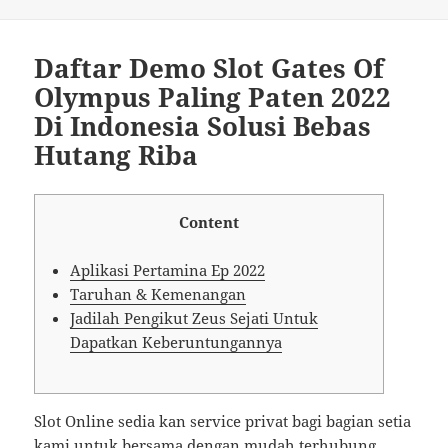
Daftar Demo Slot Gates Of
Olympus Paling Paten 2022
Di Indonesia Solusi Bebas
Hutang Riba
Content
Aplikasi Pertamina Ep 2022
Taruhan & Kemenangan
Jadilah Pengikut Zeus Sejati Untuk
Dapatkan Keberuntungannya
Slot Online sedia kan service privat bagi bagian setia
kami untuk bersama dengan mudah terhubung