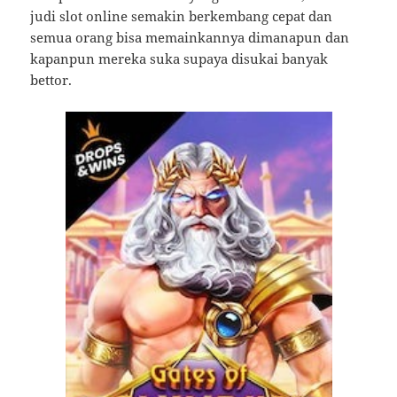
judi slot online semakin berkembang cepat dan
semua orang bisa memainkannya dimanapun dan
kapanpun mereka suka supaya disukai banyak
bettor.