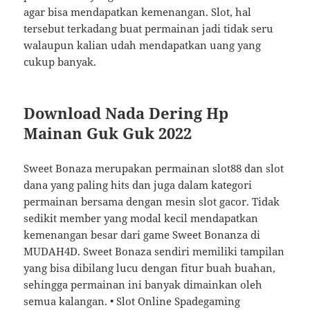
agar bisa mendapatkan kemenangan. Slot, hal
tersebut terkadang buat permainan jadi tidak seru
walaupun kalian udah mendapatkan uang yang
cukup banyak.
Download Nada Dering Hp
Mainan Guk Guk 2022
Sweet Bonaza merupakan permainan slot88 dan slot
dana yang paling hits dan juga dalam kategori
permainan bersama dengan mesin slot gacor. Tidak
sedikit member yang modal kecil mendapatkan
kemenangan besar dari game Sweet Bonanza di
MUDAH4D. Sweet Bonaza sendiri memiliki tampilan
yang bisa dibilang lucu dengan fitur buah buahan,
sehingga permainan ini banyak dimainkan oleh
semua kalangan. • Slot Online Spadegaming