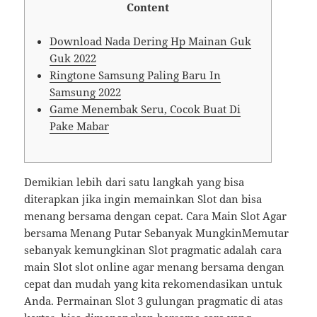
Content
Download Nada Dering Hp Mainan Guk
Guk 2022
Ringtone Samsung Paling Baru In
Samsung 2022
Game Menembak Seru, Cocok Buat Di
Pake Mabar
Demikian lebih dari satu langkah yang bisa
diterapkan jika ingin memainkan Slot dan bisa
menang bersama dengan cepat. Cara Main Slot Agar
bersama Menang Putar Sebanyak MungkinMemutar
sebanyak kemungkinan Slot pragmatic adalah cara
main Slot slot online agar menang bersama dengan
cepat dan mudah yang kita rekomendasikan untuk
Anda. Permainan Slot 3 gulungan pragmatic di atas