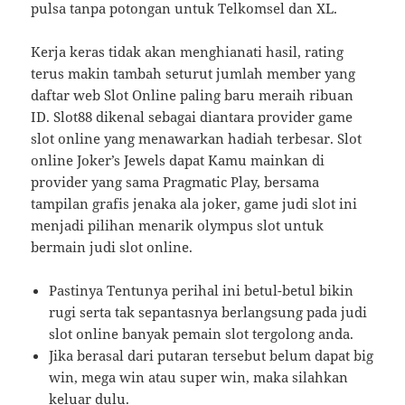
pulsa tanpa potongan untuk Telkomsel dan XL.
Kerja keras tidak akan menghianati hasil, rating
terus makin tambah seturut jumlah member yang
daftar web Slot Online paling baru meraih ribuan
ID. Slot88 dikenal sebagai diantara provider game
slot online yang menawarkan hadiah terbesar. Slot
online Joker’s Jewels dapat Kamu mainkan di
provider yang sama Pragmatic Play, bersama
tampilan grafis jenaka ala joker, game judi slot ini
menjadi pilihan menarik olympus slot untuk
bermain judi slot online.
Pastinya Tentunya perihal ini betul-betul bikin
rugi serta tak sepantasnya berlangsung pada judi
slot online banyak pemain slot tergolong anda.
Jika berasal dari putaran tersebut belum dapat big
win, mega win atau super win, maka silahkan
keluar dulu.