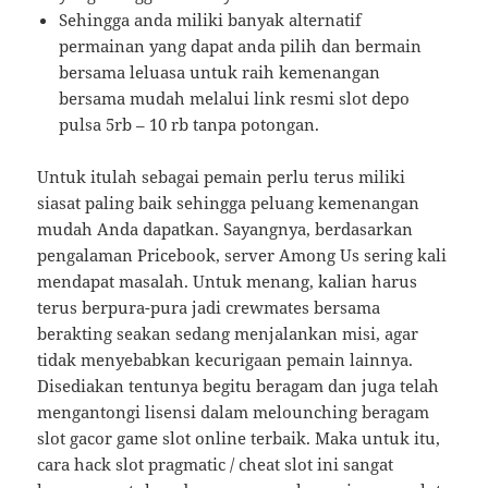
Sehingga anda miliki banyak alternatif
permainan yang dapat anda pilih dan bermain
bersama leluasa untuk raih kemenangan
bersama mudah melalui link resmi slot depo
pulsa 5rb – 10 rb tanpa potongan.
Untuk itulah sebagai pemain perlu terus miliki
siasat paling baik sehingga peluang kemenangan
mudah Anda dapatkan. Sayangnya, berdasarkan
pengalaman Pricebook, server Among Us sering kali
mendapat masalah. Untuk menang, kalian harus
terus berpura-pura jadi crewmates bersama
berakting seakan sedang menjalankan misi, agar
tidak menyebabkan kecurigaan pemain lainnya.
Disediakan tentunya begitu beragam dan juga telah
mengantongi lisensi dalam melounching beragam
slot gacor game slot online terbaik. Maka untuk itu,
cara hack slot pragmatic / cheat slot ini sangat