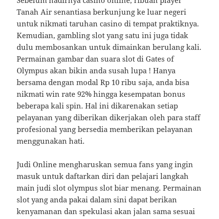
Tanah Air senantiasa berkunjung ke luar negeri
untuk nikmati taruhan casino di tempat praktiknya.
Kemudian, gambling slot yang satu ini juga tidak
dulu membosankan untuk dimainkan berulang kali.
Permainan gambar dan suara slot di Gates of
Olympus akan bikin anda susah lupa ! Hanya
bersama dengan modal Rp 10 ribu saja, anda bisa
nikmati win rate 92% hingga kesempatan bonus
beberapa kali spin. Hal ini dikarenakan setiap
pelayanan yang diberikan dikerjakan oleh para staff
profesional yang bersedia memberikan pelayanan
menggunakan hati.
Judi Online mengharuskan semua fans yang ingin
masuk untuk daftarkan diri dan pelajari langkah
main judi slot olympus slot biar menang. Permainan
slot yang anda pakai dalam sini dapat berikan
kenyamanan dan spekulasi akan jalan sama sesuai