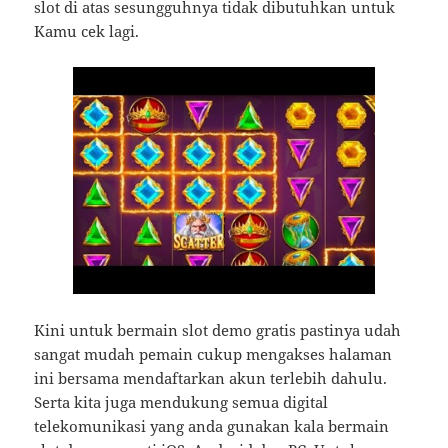
slot di atas sesungguhnya tidak dibutuhkan untuk
Kamu cek lagi.
Kini untuk bermain slot demo gratis pastinya udah
sangat mudah pemain cukup mengakses halaman
ini bersama mendaftarkan akun terlebih dahulu.
Serta kita juga mendukung semua digital
telekomunikasi yang anda gunakan kala bermain