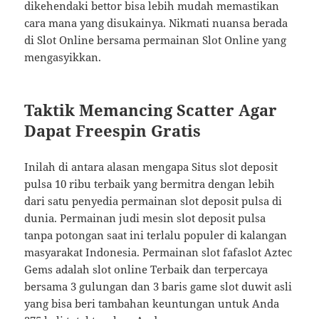
dikehendaki bettor bisa lebih mudah memastikan
cara mana yang disukainya. Nikmati nuansa berada
di Slot Online bersama permainan Slot Online yang
mengasyikkan.
Taktik Memancing Scatter Agar
Dapat Freespin Gratis
Inilah di antara alasan mengapa Situs slot deposit
pulsa 10 ribu terbaik yang bermitra dengan lebih
dari satu penyedia permainan slot deposit pulsa di
dunia. Permainan judi mesin slot deposit pulsa
tanpa potongan saat ini terlalu populer di kalangan
masyarakat Indonesia. Permainan slot fafaslot Aztec
Gems adalah slot online Terbaik dan terpercaya
bersama 3 gulungan dan 3 baris game slot duwit asli
yang bisa beri tambahan keuntungan untuk Anda