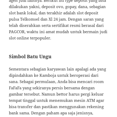
agen judi lainnya. Berikut ini type deposit yang bisa
dilakukan yakni, deposit ovo, gopay, dana, sebagian
slot bank lokal, dan terakhir adalah slot deposit
pulsa Telkomsel dan Xl 24 jam. Dengan saran yang
telah diserahkan serta sertifikat resmi berasal dari
PAGCOR, waktu ini amat mudah untuk bermain judi
slot online terpopuler.
Simbol Batu Ungu
Sementara sebagian karyawan lain apalagi ada yang
dipindahkan ke Kamboja untuk beroperasi dari
sana. Sebagai permulaan, Anda bisa mencari room
FaFaFa yang sekiranya persis bersama dengan
gambar tersebut. Namun bettor harus pergi keluar
tempat tinggal untuk menemukan mesin ATM agar
bisa transfer dan pastikan menggunakan rekening
bank sama. Dengan paham apa saja jenisnya,