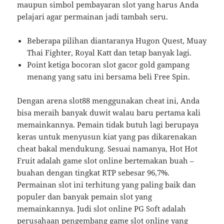
maupun simbol pembayaran slot yang harus Anda
pelajari agar permainan jadi tambah seru.
Beberapa pilihan diantaranya Hugon Quest, Muay
Thai Fighter, Royal Katt dan tetap banyak lagi.
Point ketiga bocoran slot gacor gold gampang
menang yang satu ini bersama beli Free Spin.
Dengan arena slot88 menggunakan cheat ini, Anda
bisa meraih banyak duwit walau baru pertama kali
memainkannya. Pemain tidak butuh lagi berupaya
keras untuk menyusun kiat yang pas dikarenakan
cheat bakal mendukung. Sesuai namanya, Hot Hot
Fruit adalah game slot online bertemakan buah –
buahan dengan tingkat RTP sebesar 96,7%.
Permainan slot ini terhitung yang paling baik dan
populer dan banyak pemain slot yang
memainkannya. Judi slot online PG Soft adalah
perusahaan pengembang game slot online yang