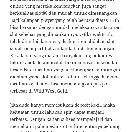
online yang mereka kembangkan juga sangat
berkualitas slot88 dan mudah untuk dimenangkan.
Bagi kalangan player yang telah berusia diatas 18 th.,
bisa bersama dengan mudah melaksanakan taruhan
slot sebebas yang dimaukannya.Ketika waktu slot
telah dimulai dan menyaksikan item didalam slot
sudah memperlihatkan tanda-tanda kemenangan.
Kekalahan yang dialami banyak orang bukannya
bikin kapok, tetapi malah bikin penasaran semakin
besar. Nilai taruhan yang kecil menjadi keuntungan
didalam game slot online slot ini, sehingga bersama
taruhan kecil anda bisa memenangkan jackpot
terbesar di Wild West Gold.
Jika anda hanya memasukkan deposit kecil, maka
kekuatan untuk lakukan spin dapat menjadi
terbatas. Dengan kalian sukses mempelajari dan
memahami pola mesin slot online tentunya peluang