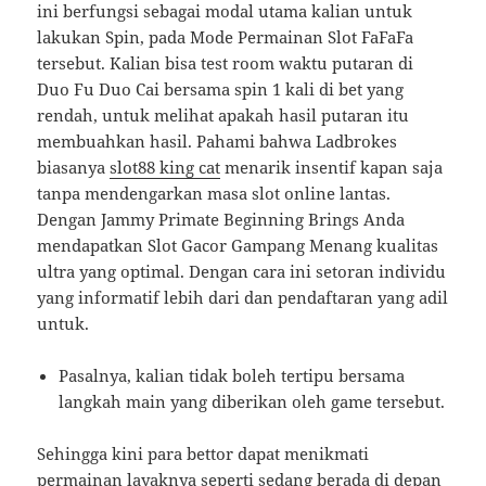
ini berfungsi sebagai modal utama kalian untuk
lakukan Spin, pada Mode Permainan Slot FaFaFa
tersebut. Kalian bisa test room waktu putaran di
Duo Fu Duo Cai bersama spin 1 kali di bet yang
rendah, untuk melihat apakah hasil putaran itu
membuahkan hasil. Pahami bahwa Ladbrokes
biasanya
slot88 king cat
menarik insentif kapan saja
tanpa mendengarkan masa slot online lantas.
Dengan Jammy Primate Beginning Brings Anda
mendapatkan Slot Gacor Gampang Menang kualitas
ultra yang optimal. Dengan cara ini setoran individu
yang informatif lebih dari dan pendaftaran yang adil
untuk.
Pasalnya, kalian tidak boleh tertipu bersama
langkah main yang diberikan oleh game tersebut.
Sehingga kini para bettor dapat menikmati
permainan layaknya seperti sedang berada di depan