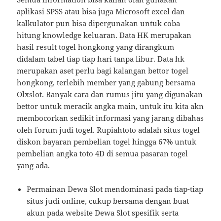
aplikasi SPSS atau bisa juga Microsoft excel dan
kalkulator pun bisa dipergunakan untuk coba
hitung knowledge keluaran. Data HK merupakan
hasil result togel hongkong yang dirangkum
didalam tabel tiap tiap hari tanpa libur. Data hk
merupakan aset perlu bagi kalangan bettor togel
hongkong, terlebih member yang gabung bersama
Olxslot. Banyak cara dan rumus jitu yang digunakan
bettor untuk meracik angka main, untuk itu kita akn
membocorkan sedikit informasi yang jarang dibahas
oleh forum judi togel. Rupiahtoto adalah situs togel
diskon bayaran pembelian togel hingga 67% untuk
pembelian angka toto 4D di semua pasaran togel
yang ada.
Permainan Dewa Slot mendominasi pada tiap-tiap
situs judi online, cukup bersama dengan buat
akun pada website Dewa Slot spesifik serta