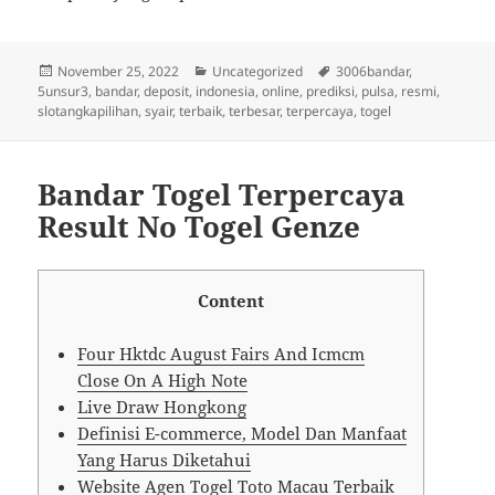
Posted
Categories
Tags
November 25, 2022
Uncategorized
3006bandar
,
on
5unsur3
,
bandar
,
deposit
,
indonesia
,
online
,
prediksi
,
pulsa
,
resmi
,
slotangkapilihan
,
syair
,
terbaik
,
terbesar
,
terpercaya
,
togel
Bandar Togel Terpercaya
Result No Togel Genze
Content
Four Hktdc August Fairs And Icmcm
Close On A High Note
Live Draw Hongkong
Definisi E-commerce, Model Dan Manfaat
Yang Harus Diketahui
Website Agen Togel Toto Macau Terbaik