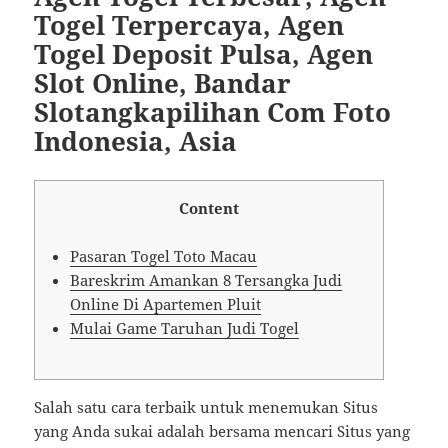
Togel Terpercaya, Agen
Togel Deposit Pulsa, Agen
Slot Online, Bandar
Slotangkapilihan Com Foto
Indonesia, Asia
Content
Pasaran Togel Toto Macau
Bareskrim Amankan 8 Tersangka Judi
Online Di Apartemen Pluit
Mulai Game Taruhan Judi Togel
Salah satu cara terbaik untuk menemukan Situs
yang Anda sukai adalah bersama mencari Situs yang