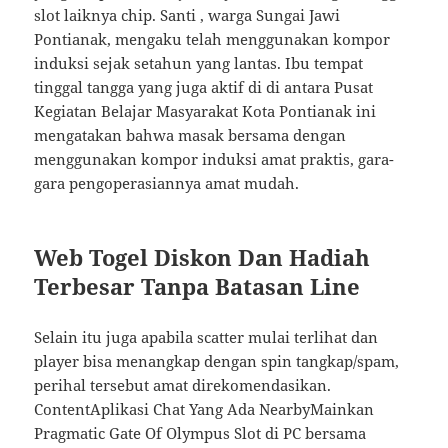
slot laiknya chip. Santi , warga Sungai Jawi
Pontianak, mengaku telah menggunakan kompor
induksi sejak setahun yang lantas. Ibu tempat
tinggal tangga yang juga aktif di di antara Pusat
Kegiatan Belajar Masyarakat Kota Pontianak ini
mengatakan bahwa masak bersama dengan
menggunakan kompor induksi amat praktis, gara-
gara pengoperasiannya amat mudah.
Web Togel Diskon Dan Hadiah
Terbesar Tanpa Batasan Line
Selain itu juga apabila scatter mulai terlihat dan
player bisa menangkap dengan spin tangkap/spam,
perihal tersebut amat direkomendasikan.
ContentAplikasi Chat Yang Ada NearbyMainkan
Pragmatic Gate Of Olympus Slot di PC bersama