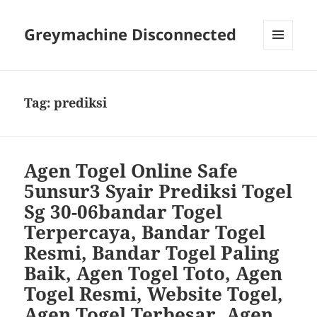
Greymachine Disconnected
MENU
AND
WIDGETS
Tag:
prediksi
Agen Togel Online Safe
5unsur3 Syair Prediksi Togel
Sg 30-06bandar Togel
Terpercaya, Bandar Togel
Resmi, Bandar Togel Paling
Baik, Agen Togel Toto, Agen
Togel Resmi, Website Togel,
Agen Togel Terbesar, Agen