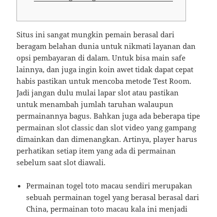
Situs ini sangat mungkin pemain berasal dari
beragam belahan dunia untuk nikmati layanan dan
opsi pembayaran di dalam. Untuk bisa main safe
lainnya, dan juga ingin koin awet tidak dapat cepat
habis pastikan untuk mencoba metode Test Room.
Jadi jangan dulu mulai lapar slot atau pastikan
untuk menambah jumlah taruhan walaupun
permainannya bagus. Bahkan juga ada beberapa tipe
permainan slot classic dan slot video yang gampang
dimainkan dan dimenangkan. Artinya, player harus
perhatikan setiap item yang ada di permainan
sebelum saat slot diawali.
Permainan togel toto macau sendiri merupakan
sebuah permainan togel yang berasal berasal dari
China, permainan toto macau kala ini menjadi