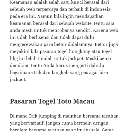
Keamanan adalah salah satu kunci berasal dari
sebuah web terpercaya dan terbaik di indonesia
pada era ini. Namun bila ingin mendapatkan
keamanan berasal dari sebuah website, tentu saja
anda mesti untuk mencobanya sendiri. Karena web
ini udah berlisensi dan tidak dapat dulu
mengecewakan para bettor didalamnya. Bettor juga
meyakini bila pasaran togel hongkong atau togel
hkg ini lebih mudah untuk jackpot. Meski benar
demikian tentu Anda harus mengerti dahulu
bagaimana trik dan langkah yang pas agar bisa
jackpot.
Pasaran Togel Toto Macau
Di mana Trik jumping di mainkan bersama taruhan
yang bervariatif, jangan cuma bermain dengan
berdiam bersama taruhan yang itu-itu saja. Game