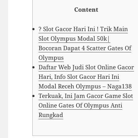
Content
? Slot Gacor Hari Ini ! Trik Main
Slot Olympus Modal 50k|
Bocoran Dapat 4 Scatter Gates Of
Olympus
Daftar Web Judi Slot Online Gacor
Hari, Info Slot Gacor Hari Ini
Modal Receh Olympus – Naga138
Terkuak, Ini Jam Gacor Game Slot
Online Gates Of Olympus Anti
Rungkad