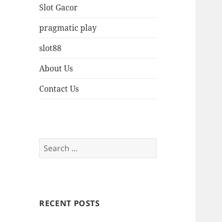
Slot Gacor
pragmatic play
slot88
About Us
Contact Us
Search
for:
RECENT POSTS