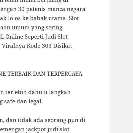
dengan 30 petenis manca negara
k lolos ke babak utama. Slot
yaan umum yang sering
Online Seperti Judi Slot
a Viralnya Kode 303 Disikat
INE TERBAIK DAN TERPERCAYA
n terlebih dahulu langkah
 safe dan legal.
, dan tidak ada seorang pun di
emengan jackpot judi slot