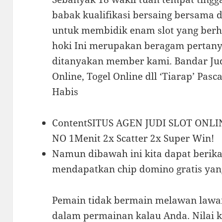
babak kualifikasi bersaing bersama 
untuk membidik enam slot yang berha
hoki Ini merupakan beragam pertan
ditanyakan member kami. Bandar Judi 
Online, Togel Online dll ‘Tiarap’ Pasc
Habis
ContentSITUS AGEN JUDI SLOT ONL
NO 1Menit 2x Scatter 2x Super Win!
Namun dibawah ini kita dapat berika
mendapatkan chip domino gratis yang
Pemain tidak bermain melawan lawan
dalam permainan kalau Anda. Nilai k