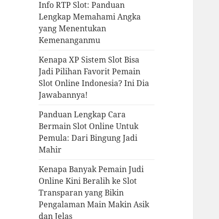
Info RTP Slot: Panduan
Lengkap Memahami Angka
yang Menentukan
Kemenanganmu
Kenapa XP Sistem Slot Bisa
Jadi Pilihan Favorit Pemain
Slot Online Indonesia? Ini Dia
Jawabannya!
Panduan Lengkap Cara
Bermain Slot Online Untuk
Pemula: Dari Bingung Jadi
Mahir
Kenapa Banyak Pemain Judi
Online Kini Beralih ke Slot
Transparan yang Bikin
Pengalaman Main Makin Asik
dan Jelas