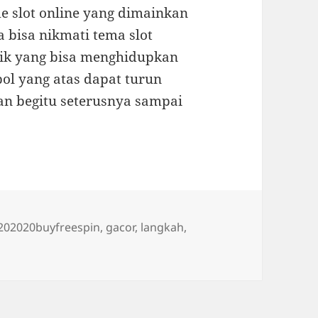
me slot online yang dimainkan
a bisa nikmati tema slot
tik yang bisa menghidupkan
ol yang atas dapat turun
an begitu seterusnya sampai
Tags
202020buyfreespin
,
gacor
,
langkah
,