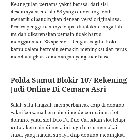
Keunggulan pertama yakni berasal dari sisi
desainnya arena slot88 yang cenderung lebih
menarik dibandingkan dengan versi originalnya.
Proses penggunaannya dapat dikatakan sangatlah
mudah dikarenakan pemain tidak harus
menggunakan X8 speeder. Dengan begitu, hoki
kamu dalam bermain semakin meningkat dan terus
mendatangkan kemenangan yang luar biasa.
Polda Sumut Blokir 107 Rekening
Judi Online Di Cemara Asri
Salah satu langkah memperbanyak chip di domino
yakni bersama bermain di mode permainan slot
domino, yaitu slot Duo Fu Duo Cai. Akan slot tetapi
untuk bermain di meja ini juga harus memakai
siasat yang handal supaya chip domino meningkat.