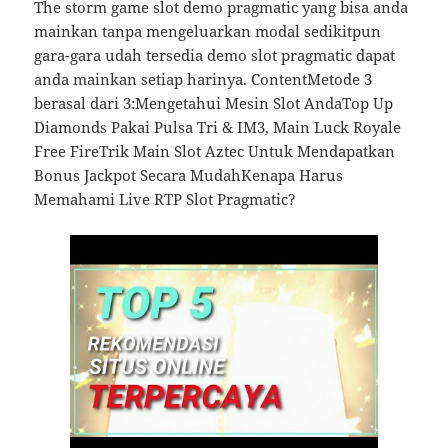
The storm game slot demo pragmatic yang bisa anda
mainkan tanpa mengeluarkan modal sedikitpun
gara-gara udah tersedia demo slot pragmatic dapat
anda mainkan setiap harinya. ContentMetode 3
berasal dari 3:Mengetahui Mesin Slot AndaTop Up
Diamonds Pakai Pulsa Tri & IM3, Main Luck Royale
Free FireTrik Main Slot Aztec Untuk Mendapatkan
Bonus Jackpot Secara MudahKenapa Harus
Memahami Live RTP Slot Pragmatic?