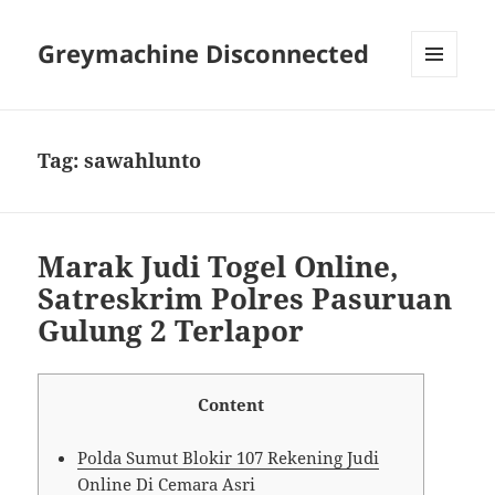
Greymachine Disconnected
MENU
AND
WIDGETS
Tag:
sawahlunto
Marak Judi Togel Online,
Satreskrim Polres Pasuruan
Gulung 2 Terlapor
Content
Polda Sumut Blokir 107 Rekening Judi
Online Di Cemara Asri