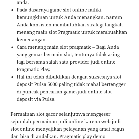
anda.
Pada dasarnya game slot online miliki
kemungkinan untuk Anda menangkan, namun
Anda konsisten membutuhkan strategi langkah
menang main slot Pragmatic untuk membuahkan
kemenangan.
Cara menang main slot pragmatic – Bagi Anda
yang gemar bermain slot, tentunya tidak asing
lagi bersama salah satu provider judi online,
Pragmatic Play.
Hal ini telah dibuktikan dengan suksesnya slot
deposit Pulsa 5000 paling tidak mahal bertengger
di puncak pencarian gamesjudi online slot
deposit via Pulsa.
Permainan slot gacor selanjutnya menggeser
sejumlah permainan judi online karena web judi
slot online menyajikan pelayanan yang amat bagus
dan bisa di andalkan. Pragmatic play demo