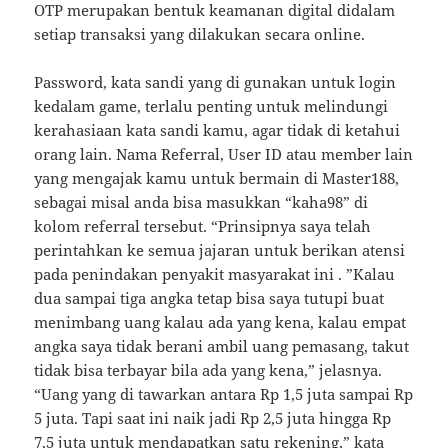
OTP merupakan bentuk keamanan digital didalam
setiap transaksi yang dilakukan secara online.
Password, kata sandi yang di gunakan untuk login
kedalam game, terlalu penting untuk melindungi
kerahasiaan kata sandi kamu, agar tidak di ketahui
orang lain. Nama Referral, User ID atau member lain
yang mengajak kamu untuk bermain di Master188,
sebagai misal anda bisa masukkan “kaha98” di
kolom referral tersebut. “Prinsipnya saya telah
perintahkan ke semua jajaran untuk berikan atensi
pada penindakan penyakit masyarakat ini . ”Kalau
dua sampai tiga angka tetap bisa saya tutupi buat
menimbang uang kalau ada yang kena, kalau empat
angka saya tidak berani ambil uang pemasang, takut
tidak bisa terbayar bila ada yang kena,” jelasnya.
“Uang yang di tawarkan antara Rp 1,5 juta sampai Rp
5 juta. Tapi saat ini naik jadi Rp 2,5 juta hingga Rp
7,5 juta untuk mendapatkan satu rekening,” kata