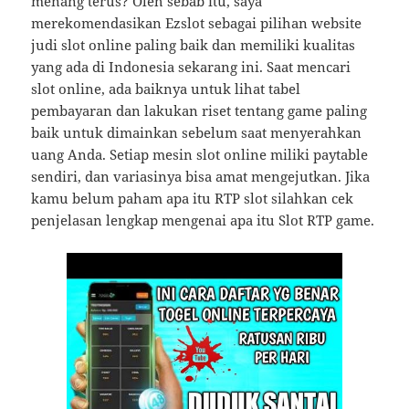
menang terus? Oleh sebab itu, saya
merekomendasikan Ezslot sebagai pilihan website
judi slot online paling baik dan memiliki kualitas
yang ada di Indonesia sekarang ini. Saat mencari
slot online, ada baiknya untuk lihat tabel
pembayaran dan lakukan riset tentang game paling
baik untuk dimainkan sebelum saat menyerahkan
uang Anda. Setiap mesin slot online miliki paytable
sendiri, dan variasinya bisa amat mengejutkan. Jika
kamu belum paham apa itu RTP slot silahkan cek
penjelasan lengkap mengenai apa itu Slot RTP game.