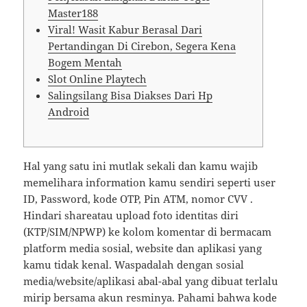
Master188
Viral! Wasit Kabur Berasal Dari
Pertandingan Di Cirebon, Segera Kena
Bogem Mentah
Slot Online Playtech
Salingsilang Bisa Diakses Dari Hp
Android
Hal yang satu ini mutlak sekali dan kamu wajib
memelihara information kamu sendiri seperti user
ID, Password, kode OTP, Pin ATM, nomor CVV .
Hindari shareatau upload foto identitas diri
(KTP/SIM/NPWP) ke kolom komentar di bermacam
platform media sosial, website dan aplikasi yang
kamu tidak kenal. Waspadalah dengan sosial
media/website/aplikasi abal-abal yang dibuat terlalu
mirip bersama akun resminya. Pahami bahwa kode