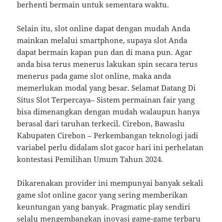
berhenti bermain untuk sementara waktu.
Selain itu, slot online dapat dengan mudah Anda
mainkan melalui smartphone, supaya slot Anda
dapat bermain kapan pun dan di mana pun. Agar
anda bisa terus menerus lakukan spin secara terus
menerus pada game slot online, maka anda
memerlukan modal yang besar. Selamat Datang Di
Situs Slot Terpercaya– Sistem permainan fair yang
bisa dimenangkan dengan mudah walaupun hanya
berasal dari taruhan terkecil. Cirebon, Bawaslu
Kabupaten Cirebon – Perkembangan teknologi jadi
variabel perlu didalam slot gacor hari ini perhelatan
kontestasi Pemilihan Umum Tahun 2024.
Dikarenakan provider ini mempunyai banyak sekali
game slot online gacor yang sering memberikan
keuntungan yang banyak. Pragmatic play sendiri
selalu mengembangkan inovasi game-game terbaru