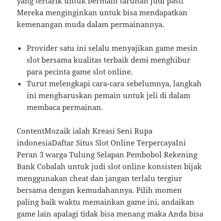
yang tertarik untuk bermain taruhan judi pasti
Mereka menginginkan untuk bisa mendapatkan
kemenangan muda dalam permainannya.
Provider satu ini selalu menyajikan game mesin
slot bersama kualitas terbaik demi menghibur
para pecinta game slot online.
Turut melengkapi cara-cara sebelumnya, langkah
ini mengharuskan pemain untuk jeli di dalam
membaca permainan.
ContentMozaik ialah Kreasi Seni Rupa
indonesiaDaftar Situs Slot Online TerpercayaIni
Peran 3 warga Tulung Selapan Pembobol Rekening
Bank Cobalah untuk judi slot online konsisten bijak
menggunakan cheat dan jangan terlalu tergiur
bersama dengan kemudahannya. Pilih momen
paling baik waktu memainkan game ini, andaikan
game lain apalagi tidak bisa menang maka Anda bisa