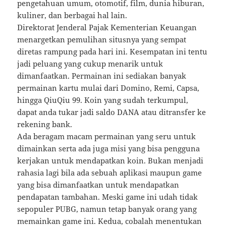
pengetahuan umum, otomotif, film, dunia hiburan,
kuliner, dan berbagai hal lain.
Direktorat Jenderal Pajak Kementerian Keuangan
menargetkan pemulihan situsnya yang sempat
diretas rampung pada hari ini. Kesempatan ini tentu
jadi peluang yang cukup menarik untuk
dimanfaatkan. Permainan ini sediakan banyak
permainan kartu mulai dari Domino, Remi, Capsa,
hingga QiuQiu 99. Koin yang sudah terkumpul,
dapat anda tukar jadi saldo DANA atau ditransfer ke
rekening bank.
Ada beragam macam permainan yang seru untuk
dimainkan serta ada juga misi yang bisa pengguna
kerjakan untuk mendapatkan koin. Bukan menjadi
rahasia lagi bila ada sebuah aplikasi maupun game
yang bisa dimanfaatkan untuk mendapatkan
pendapatan tambahan. Meski game ini udah tidak
sepopuler PUBG, namun tetap banyak orang yang
memainkan game ini. Kedua, cobalah menentukan