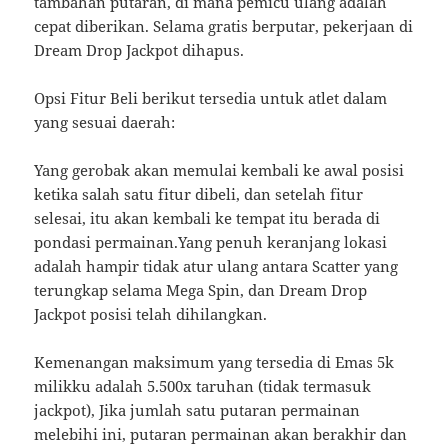
tambahan putaran, di mana pemicu ulang adalah
cepat diberikan. Selama gratis berputar, pekerjaan di
Dream Drop Jackpot dihapus.
Opsi Fitur Beli berikut tersedia untuk atlet dalam
yang sesuai daerah:
Yang gerobak akan memulai kembali ke awal posisi
ketika salah satu fitur dibeli, dan setelah fitur
selesai, itu akan kembali ke tempat itu berada di
pondasi permainan.Yang penuh keranjang lokasi
adalah hampir tidak atur ulang antara Scatter yang
terungkap selama Mega Spin, dan Dream Drop
Jackpot posisi telah dihilangkan.
Kemenangan maksimum yang tersedia di Emas 5k
milikku adalah 5.500x taruhan (tidak termasuk
jackpot), Jika jumlah satu putaran permainan
melebihi ini, putaran permainan akan berakhir dan