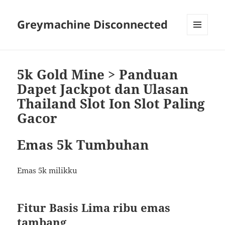
Greymachine Disconnected
MENU
AND
WIDGETS
5k Gold Mine > Panduan
Dapet Jackpot dan Ulasan
Thailand Slot Ion Slot Paling
Gacor
Emas 5k Tumbuhan
Emas 5k milikku
Fitur Basis Lima ribu emas
tambang