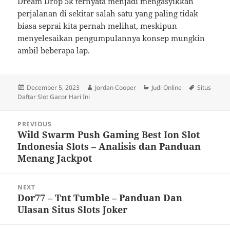
Dream Drop 5k ternyata menjadi mengasyikkan
perjalanan di sekitar salah satu yang paling tidak
biasa seprai kita pernah melihat, meskipun
menyelesaikan pengumpulannya konsep mungkin
ambil beberapa lap.
Posted
Author
Categories
Tags
December 5, 2023
Jordan Cooper
Judi Online
Situs
on
Daftar Slot Gacor Hari Ini
Post
PREVIOUS
navigation
Wild Swarm Push Gaming Best Ion Slot
Previous
Indonesia Slots – Analisis dan Panduan
post:
Menang Jackpot
NEXT
Dor77 – Tnt Tumble – Panduan Dan
Next
Ulasan Situs Slots Joker
post: