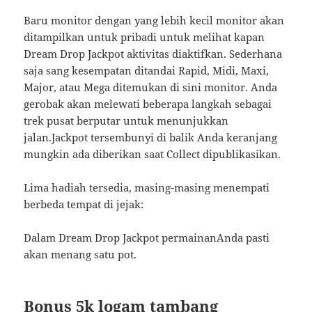
Baru monitor dengan yang lebih kecil monitor akan
ditampilkan untuk pribadi untuk melihat kapan
Dream Drop Jackpot aktivitas diaktifkan. Sederhana
saja sang kesempatan ditandai Rapid, Midi, Maxi,
Major, atau Mega ditemukan di sini monitor. Anda
gerobak akan melewati beberapa langkah sebagai
trek pusat berputar untuk menunjukkan
jalan.Jackpot tersembunyi di balik Anda keranjang
mungkin ada diberikan saat Collect dipublikasikan.
Lima hadiah tersedia, masing-masing menempati
berbeda tempat di jejak:
Dalam Dream Drop Jackpot permainanAnda pasti
akan menang satu pot.
Bonus 5k logam tambang