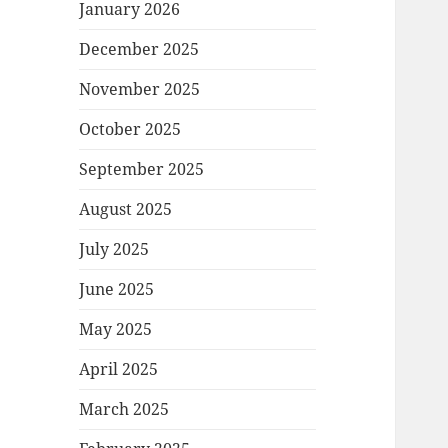
January 2026
December 2025
November 2025
October 2025
September 2025
August 2025
July 2025
June 2025
May 2025
April 2025
March 2025