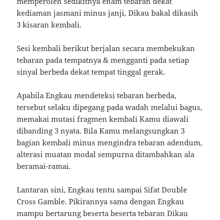
memperoleh sedikitnya enam tebaran dekat
kediaman jasmani minus janji, Dikau bakal dikasih
3 kisaran kembali.
Sesi kembali berikut berjalan secara membekukan
tebaran pada tempatnya & mengganti pada setiap
sinyal berbeda dekat tempat tinggal gerak.
Apabila Engkau mendeteksi tebaran berbeda,
tersebut selaku dipegang pada wadah melalui bagus,
memakai mutasi fragmen kembali Kamu diawali
dibanding 3 nyata. Bila Kamu melangsungkan 3
bagian kembali minus mengindra tebaran adendum,
alterasi muatan modal sempurna ditambahkan ala
beramai-ramai.
Lantaran sini, Engkau tentu sampai Sifat Double
Cross Gamble. Pikirannya sama dengan Engkau
mampu bertarung beserta beserta tebaran Dikau