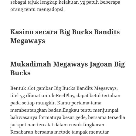
sebagai tajuk lengkap kelakuan yg patuh beberapa
orang tentu mengadopsi.
Kasino secara Big Bucks Bandits
Megaways
Mukadimah Megaways Jagoan Big
Bucks
Bentuk slot gambar Big Bucks Bandits Megaways,
titel yg dibuat untuk ReelPlay, dapat betul tertahan
pada setiap mungkin Kamu pertama-tama
membentangkan badan.Engkau tentu menjumpai
bahwasanya formatnya besar gede, bersama tersedia
jackpot nan tercatat dalam rusuk lingkaran.
Kesabaran bersama metode tampak memutar