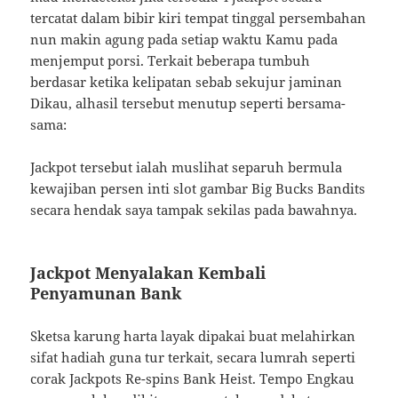
tercatat dalam bibir kiri tempat tinggal persembahan
nun makin agung pada setiap waktu Kamu pada
menjemput porsi. Terkait beberapa tumbuh
berdasar ketika kelipatan sebab sekujur jaminan
Dikau, alhasil tersebut menutup seperti bersama-
sama:
Jackpot tersebut ialah muslihat separuh bermula
kewajiban persen inti slot gambar Big Bucks Bandits
secara hendak saya tampak sekilas pada bawahnya.
Jackpot Menyalakan Kembali
Penyamunan Bank
Sketsa karung harta layak dipakai buat melahirkan
sifat hadiah guna tur terkait, secara lumrah seperti
corak Jackpots Re-spins Bank Heist. Tempo Engkau