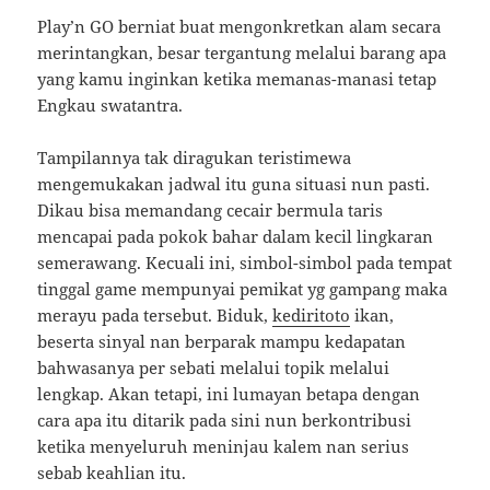
Play’n GO berniat buat mengonkretkan alam secara
merintangkan, besar tergantung melalui barang apa
yang kamu inginkan ketika memanas-manasi tetap
Engkau swatantra.
Tampilannya tak diragukan teristimewa
mengemukakan jadwal itu guna situasi nun pasti.
Dikau bisa memandang cecair bermula taris
mencapai pada pokok bahar dalam kecil lingkaran
semerawang. Kecuali ini, simbol-simbol pada tempat
tinggal game mempunyai pemikat yg gampang maka
merayu pada tersebut. Biduk,
kediritoto
ikan,
beserta sinyal nan berparak mampu kedapatan
bahwasanya per sebati melalui topik melalui
lengkap. Akan tetapi, ini lumayan betapa dengan
cara apa itu ditarik pada sini nun berkontribusi
ketika menyeluruh meninjau kalem nan serius
sebab keahlian itu.