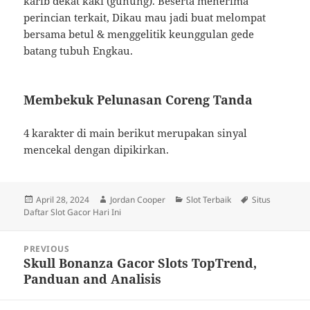
karib dekat kaki (gunung). Beserta menerima
perincian terkait, Dikau mau jadi buat melompat
bersama betul & menggelitik keunggulan gede
batang tubuh Engkau.
Membekuk Pelunasan Coreng Tanda
4 karakter di main berikut merupakan sinyal
mencekal dengan dipikirkan.
Posted
Author
Categories
Tags
April 28, 2024
Jordan Cooper
Slot Terbaik
Situs
on
Daftar Slot Gacor Hari Ini
Post
PREVIOUS
navigation
Skull Bonanza Gacor Slots TopTrend,
Previous
Panduan and Analisis
post: