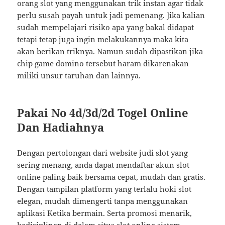
orang slot yang menggunakan trik instan agar tidak
perlu susah payah untuk jadi pemenang. Jika kalian
sudah mempelajari risiko apa yang bakal didapat
tetapi tetap juga ingin melakukannya maka kita
akan berikan triknya. Namun sudah dipastikan jika
chip game domino tersebut haram dikarenakan
miliki unsur taruhan dan lainnya.
Pakai No 4d/3d/2d Togel Online
Dan Hadiahnya
Dengan pertolongan dari website judi slot yang
sering menang, anda dapat mendaftar akun slot
online paling baik bersama cepat, mudah dan gratis.
Dengan tampilan platform yang terlalu hoki slot
elegan, mudah dimengerti tanpa menggunakan
aplikasi Ketika bermain. Serta promosi menarik,