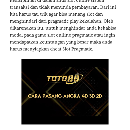
kedisiplinan di dalam
situs slot online
sistem
transaksi dan tidak menunda pembayaran. Dari ini
kita harus tau trik agar bisa menang slot dan
menghindari dari pragmatic play kekalahan. Oleh
dikarenakan itu, untuk menghindar anda kehabisa
modal pada game slot onlline pragmatic atau ingin
mendapatkan keuntungan yang besar maka anda
harus menyiapkan cheat Slot Pragmatic.