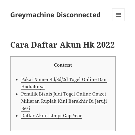
Greymachine Disconnected
MENU
AND
WIDGETS
Cara Daftar Akun Hk 2022
Content
Pakai Nomer 4d/3d/2d Togel Online Dan
Hadiahnya
Pemilik Bisnis Judi Togel Online Omzet
Miliaran Rupiah Kini Berakhir Di Jeruji
Besi
Daftar Akun Ltmpt Gap Year