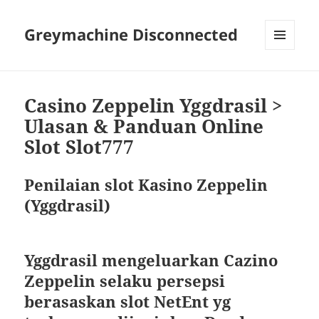
Greymachine Disconnected
MENU
AND
WIDGETS
Casino Zeppelin Yggdrasil >
Ulasan & Panduan Online
Slot Slot777
Penilaian slot Kasino Zeppelin
(Yggdrasil)
Yggdrasil mengeluarkan Cazino
Zeppelin selaku persepsi
berasaskan slot NetEnt yg