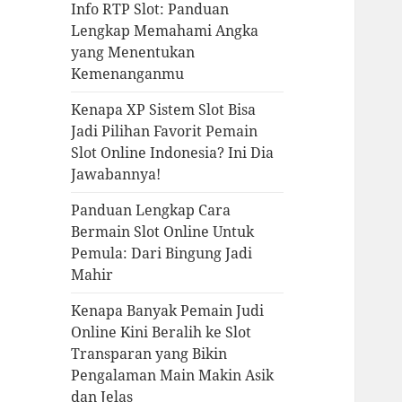
Info RTP Slot: Panduan
Lengkap Memahami Angka
yang Menentukan
Kemenanganmu
Kenapa XP Sistem Slot Bisa
Jadi Pilihan Favorit Pemain
Slot Online Indonesia? Ini Dia
Jawabannya!
Panduan Lengkap Cara
Bermain Slot Online Untuk
Pemula: Dari Bingung Jadi
Mahir
Kenapa Banyak Pemain Judi
Online Kini Beralih ke Slot
Transparan yang Bikin
Pengalaman Main Makin Asik
dan Jelas