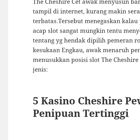
The Cheshire Cet awak menyusun b
tampil di internet, kurang makin ser
terbatas.Tersebut menegaskan kalau
acap slot sangat mungkin tentu menye
tentang yg hendak dipilih pemeran r
kesukaan Engkau, awak menaruh pen
menusukkan posisi slot The Cheshir
jenis:
5 Kasino Cheshire P
Penipuan Tertinggi