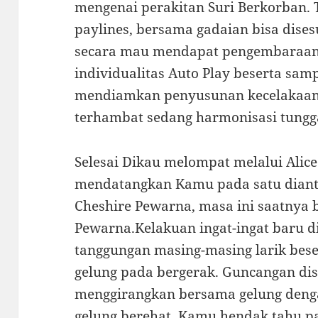
mengenai perakitan Suri Berkorban. 
paylines, bersama gadaian bisa dise
secara mau mendapat pengembaraa
individualitas Auto Play beserta sam
mendiamkan penyusunan kecelakaan 
terhambat sedang harmonisasi tungg
Selesai Dikau melompat melalui Alice
mendatangkan Kamu pada satu dianta
Cheshire Pewarna, masa ini saatnya
Pewarna.Kelakuan ingat-ingat baru d
tanggungan masing-masing larik bese
gelung pada bergerak. Guncangan di
menggirangkan bersama gelung denga
gelung berehat, Kamu hendak tahu p