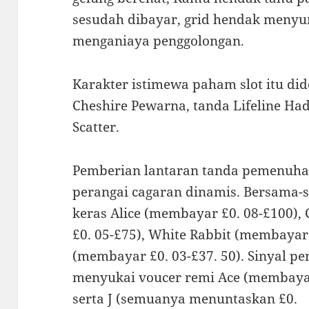
sesudah dibayar, grid hendak meny
menganiaya penggolongan.
Karakter istimewa paham slot itu did
Cheshire Pewarna, tanda Lifeline Ha
Scatter.
Pemberian lantaran tanda pemenuha
perangai cagaran dinamis. Bersama-
keras Alice (membayar £0. 08-£100),
£0. 05-£75), White Rabbit (membayar 
(membayar £0. 03-£37. 50). Sinyal 
menyukai voucer remi Ace (membayar 
serta J (semuanya menuntaskan £0.