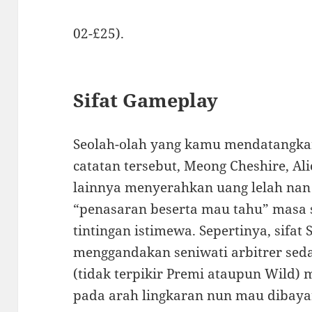
02-£25).
Sifat Gameplay
Seolah-olah yang kamu mendatangkan
catatan tersebut, Meong Cheshire, A
lainnya menyerahkan uang lelah nan j
“penasaran beserta mau tahu” masa 
tintingan istimewa. Sepertinya, sifat
menggandakan seniwati arbitrer seda
(tidak terpikir Premi ataupun Wild
pada arah lingkaran nun mau dibayar