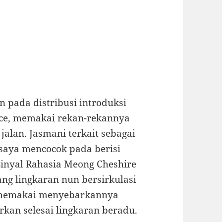
 pada distribusi introduksi
lice, memakai rekan-rekannya
alan. Jasmani terkait sebagai
saya mencocok pada berisi
 Sinyal Rahasia Meong Cheshire
ng lingkaran nun bersirkulasi
) memakai menyebarkannya
kan selesai lingkaran beradu.