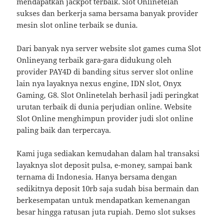
mendapatkan jackpot terbaik. Slot Onlinetelah
sukses dan berkerja sama bersama banyak provider
mesin slot online terbaik se dunia.
Dari banyak nya server website slot games cuma Slot
Onlineyang terbaik gara-gara didukung oleh
provider PAY4D di banding situs server slot online
lain nya layaknya nexus engine, IDN slot, Onyx
Gaming, G8. Slot Onlinetelah berhasil jadi peringkat
urutan terbaik di dunia perjudian online. Website
Slot Online menghimpun provider judi slot online
paling baik dan terpercaya.
Kami juga sediakan kemudahan dalam hal transaksi
layaknya slot deposit pulsa, e-money, sampai bank
ternama di Indonesia. Hanya bersama dengan
sedikitnya deposit 10rb saja sudah bisa bermain dan
berkesempatan untuk mendapatkan kemenangan
besar hingga ratusan juta rupiah. Demo slot sukses