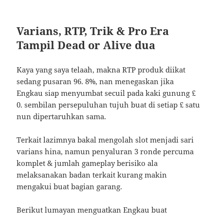
Varians, RTP, Trik & Pro Era
Tampil Dead or Alive dua
Kaya yang saya telaah, makna RTP produk diikat
sedang pusaran 96. 8%, nan menegaskan jika
Engkau siap menyumbat secuil pada kaki gunung £
0. sembilan persepuluhan tujuh buat di setiap £ satu
nun dipertaruhkan sama.
Terkait lazimnya bakal mengolah slot menjadi sari
varians hina, namun penyaluran 3 ronde percuma
komplet & jumlah gameplay berisiko ala
melaksanakan badan terkait kurang makin
mengakui buat bagian garang.
Berikut lumayan menguatkan Engkau buat