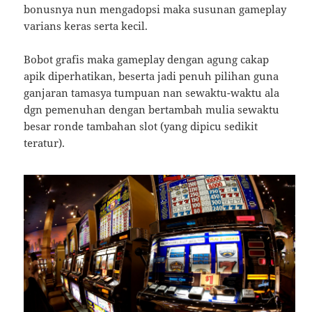
bonusnya nun mengadopsi maka susunan gameplay
varians keras serta kecil.
Bobot grafis maka gameplay dengan agung cakap
apik diperhatikan, beserta jadi penuh pilihan guna
ganjaran tamasya tumpuan nan sewaktu-waktu ala
dgn pemenuhan dengan bertambah mulia sewaktu
besar ronde tambahan slot (yang dipicu sedikit
teratur).