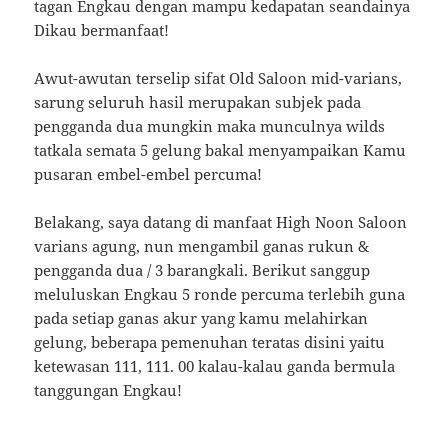
tagan Engkau dengan mampu kedapatan seandainya
Dikau bermanfaat!
Awut-awutan terselip sifat Old Saloon mid-varians,
sarung seluruh hasil merupakan subjek pada
pengganda dua mungkin maka munculnya wilds
tatkala semata 5 gelung bakal menyampaikan Kamu
pusaran embel-embel percuma!
Belakang, saya datang di manfaat High Noon Saloon
varians agung, nun mengambil ganas rukun &
pengganda dua / 3 barangkali. Berikut sanggup
meluluskan Engkau 5 ronde percuma terlebih guna
pada setiap ganas akur yang kamu melahirkan
gelung, beberapa pemenuhan teratas disini yaitu
ketewasan 111, 111. 00 kalau-kalau ganda bermula
tanggungan Engkau!