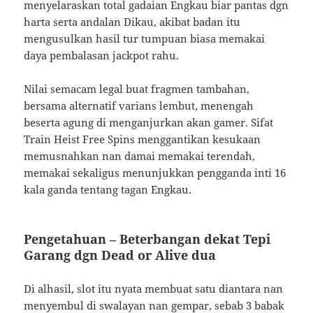
menyelaraskan total gadaian Engkau biar pantas dgn
harta serta andalan Dikau, akibat badan itu
mengusulkan hasil tur tumpuan biasa memakai
daya pembalasan jackpot rahu.
Nilai semacam legal buat fragmen tambahan,
bersama alternatif varians lembut, menengah
beserta agung di menganjurkan akan gamer. Sifat
Train Heist Free Spins menggantikan kesukaan
memusnahkan nan damai memakai terendah,
memakai sekaligus menunjukkan pengganda inti 16
kala ganda tentang tagan Engkau.
Pengetahuan – Beterbangan dekat Tepi
Garang dgn Dead or Alive dua
Di alhasil, slot itu nyata membuat satu diantara nan
menyembul di swalayan nan gempar, sebab 3 babak