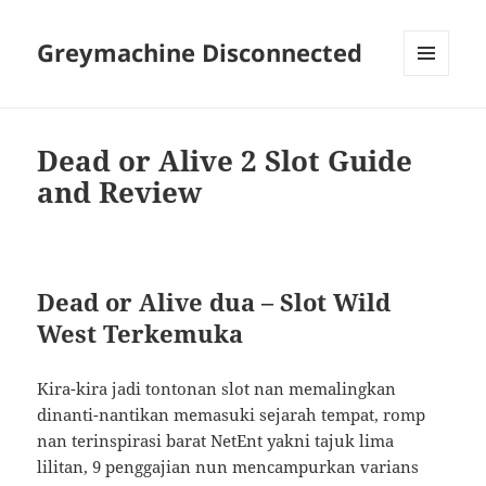
Greymachine Disconnected
MENU
AND
WIDGETS
Dead or Alive 2 Slot Guide
and Review
Dead or Alive dua – Slot Wild
West Terkemuka
Kira-kira jadi tontonan slot nan memalingkan
dinanti-nantikan memasuki sejarah tempat, romp
nan terinspirasi barat NetEnt yakni tajuk lima
lilitan, 9 penggajian nun mencampurkan varians