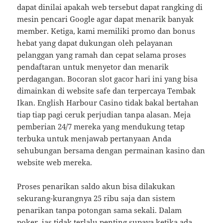
dapat dinilai apakah web tersebut dapat rangking di
mesin pencari Google agar dapat menarik banyak
member. Ketiga, kami memiliki promo dan bonus
hebat yang dapat dukungan oleh pelayanan
pelanggan yang ramah dan cepat selama proses
pendaftaran untuk menyetor dan menarik
perdagangan. Bocoran slot gacor hari ini yang bisa
dimainkan di website safe dan terpercaya Tembak
Ikan. English Harbour Casino tidak bakal bertahan
tiap tiap pagi ceruk perjudian tanpa alasan. Meja
pemberian 24/7 mereka yang mendukung tetap
terbuka untuk menjawab pertanyaan Anda
sehubungan bersama dengan permainan kasino dan
website web mereka.
Proses penarikan saldo akun bisa dilakukan
sekurang-kurangnya 25 ribu saja dan sistem
penarikan tanpa potongan sama sekali. Dalam
poker, jas tidak terlalu penting supaya ketika ada