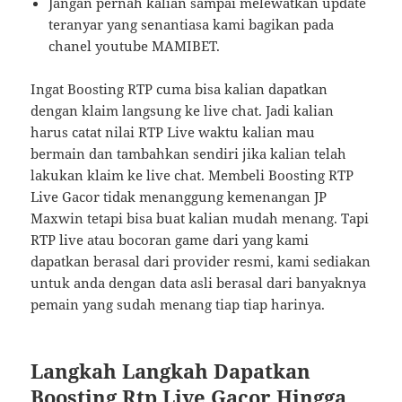
Jangan pernah kalian sampai melewatkan update
teranyar yang senantiasa kami bagikan pada
chanel youtube MAMIBET.
Ingat Boosting RTP cuma bisa kalian dapatkan
dengan klaim langsung ke live chat. Jadi kalian
harus catat nilai RTP Live waktu kalian mau
bermain dan tambahkan sendiri jika kalian telah
lakukan klaim ke live chat. Membeli Boosting RTP
Live Gacor tidak menanggung kemenangan JP
Maxwin tetapi bisa buat kalian mudah menang. Tapi
RTP live atau bocoran game dari yang kami
dapatkan berasal dari provider resmi, kami sediakan
untuk anda dengan data asli berasal dari banyaknya
pemain yang sudah menang tiap tiap harinya.
Langkah Langkah Dapatkan
Boosting Rtp Live Gacor Hingga