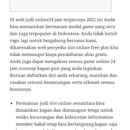
Di web judi online24 jam terpercaya 2022 ini Anda
bisa memainkan bermacam model game yang seru
dan juga terpopuler di Indonesia. Anda tidak butuh
ragu lagi untuk bergabung bersama kami,
dikarenakan web penyedia slot online free play kita
tidak memungut biaya pendaftaran alias gratis.
Anda juga dapat mengakses semua game online 24
jam nonstop kapan pun yang anda inginkan.
Buruan daftarkan diri anda sekarang, mainkan dan
rasakan sensasi kemenangan serta nikmati semua
bonusnya.
Permainan judi slot online senantiasa bisa
dimainkan kapan dan dimanapun tetapi untuk
resiko kecurangan dan kebocoran information
member bakal tetap bisa berlangsung kapan saja.