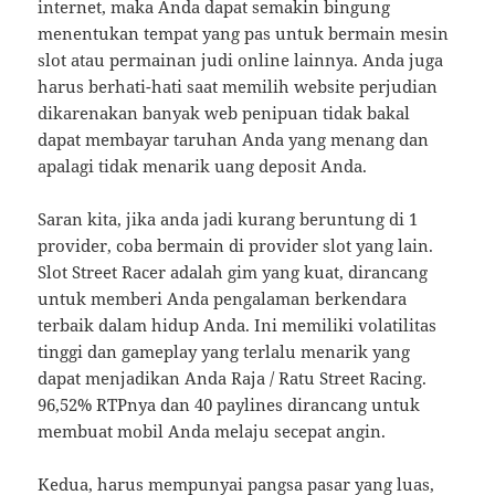
internet, maka Anda dapat semakin bingung
menentukan tempat yang pas untuk bermain mesin
slot atau permainan judi online lainnya. Anda juga
harus berhati-hati saat memilih website perjudian
dikarenakan banyak web penipuan tidak bakal
dapat membayar taruhan Anda yang menang dan
apalagi tidak menarik uang deposit Anda.
Saran kita, jika anda jadi kurang beruntung di 1
provider, coba bermain di provider slot yang lain.
Slot Street Racer adalah gim yang kuat, dirancang
untuk memberi Anda pengalaman berkendara
terbaik dalam hidup Anda. Ini memiliki volatilitas
tinggi dan gameplay yang terlalu menarik yang
dapat menjadikan Anda Raja / Ratu Street Racing.
96,52% RTPnya dan 40 paylines dirancang untuk
membuat mobil Anda melaju secepat angin.
Kedua, harus mempunyai pangsa pasar yang luas,