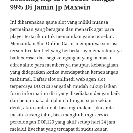
99% Di Jamin Jp Maxwin
Ini dikarenakan game slot yang miliki nuansa
permainan yang beragam dan menarik agar para
player tertarik untuk memainkan game tersebut.
Memainkan Slot Online Gacor mempunyai sensasi
tersendiri dan feel yang berbeda say memainkannya
baik berasal dari segi ketegangan yang memacu
adrenaline para membernya maupun kebahagiaan
yang didapatkan ketika mendapatkan kemenangan
maksimal. Daftar slot onlinedi web agen slot
terpercaya DOR123 sangatlah mudah cukup isikan
form information diri yang disediakan dengan baik
dan benar maka di dalam hitungan sepersekian
detik, akun anda udah bisa digunakan. Jika anda
masih kurang tahu, bisa menghubungi service
pertolongan DOR123 yang aktif setiap hari 24 jam
melalui livechat yang terdapat di sudut kanan