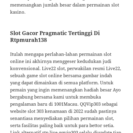
memenangkan jumlah besar dalam permainan slot
kasino.
Slot Gacor Pragmatic Tertinggi Di
Rtpmurah138
Itulah mengapa perlahan-lahan permainan slot
online ini akhirnya menggeser kedudukan judi
konvensional. Live22 slot, perwakilan resmi Live22,
sebuah game slot online bersama gambar indah
yang dapat dimainkan di semua platform. Untuk
pemain yang ingin memenangkan hadiah besar Ayo
bergabung bersama kami untuk membuka
pengalaman baru di 1001Macau. QQVip303 sebagai
website slot 303 kenamaan di 2022 sudah pastinya
senantiasa menyediakan pilihan permainan slot,
serta fasilitas paling baik untuk para bettor setia.
Link alternatif rtp live qqvip303 selalu diupdate tiap