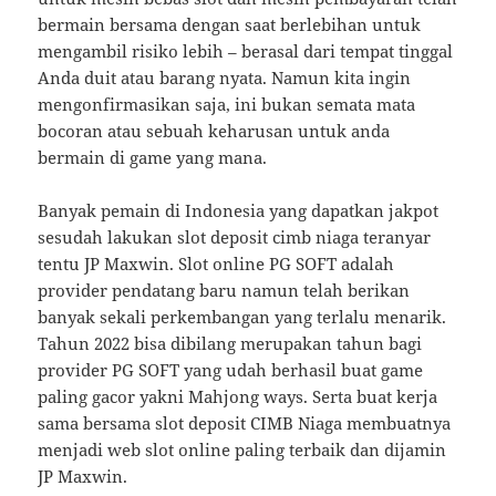
bermain bersama dengan saat berlebihan untuk
mengambil risiko lebih – berasal dari tempat tinggal
Anda duit atau barang nyata. Namun kita ingin
mengonfirmasikan saja, ini bukan semata mata
bocoran atau sebuah keharusan untuk anda
bermain di game yang mana.
Banyak pemain di Indonesia yang dapatkan jakpot
sesudah lakukan slot deposit cimb niaga teranyar
tentu JP Maxwin. Slot online PG SOFT adalah
provider pendatang baru namun telah berikan
banyak sekali perkembangan yang terlalu menarik.
Tahun 2022 bisa dibilang merupakan tahun bagi
provider PG SOFT yang udah berhasil buat game
paling gacor yakni Mahjong ways. Serta buat kerja
sama bersama slot deposit CIMB Niaga membuatnya
menjadi web slot online paling terbaik dan dijamin
JP Maxwin.