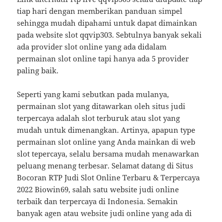
tiap hari dengan memberikan panduan simpel
sehingga mudah dipahami untuk dapat dimainkan
pada website slot qqvip303. Sebtulnya banyak sekali
ada provider slot online yang ada didalam
permainan slot online tapi hanya ada 5 provider
paling baik.
Seperti yang kami sebutkan pada mulanya,
permainan slot yang ditawarkan oleh situs judi
terpercaya adalah slot terburuk atau slot yang
mudah untuk dimenangkan. Artinya, apapun type
permainan slot online yang Anda mainkan di web
slot tepercaya, selalu bersama mudah menawarkan
peluang menang terbesar. Selamat datang di Situs
Bocoran RTP Judi Slot Online Terbaru & Terpercaya
2022 Biowin69, salah satu website judi online
terbaik dan terpercaya di Indonesia. Semakin
banyak agen atau website judi online yang ada di