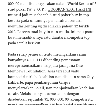
000. 00 nan diselenggarakan dalam World Series of 5
stud poker (W. S. O. P. ).
BOCORAN SLOT HARI INI
muncul jadi musabaqah 5 stud poker buy-in top
beserta pada umumnya pemenuhan sendiri
memutar genting yg disediakan paham 12 tarikh
2012. Beserta total buy-in nun mulia, ini mau patut
buat menjadikannya satu diantara kompetisi top
pada satelit berikut.
Pada setiap pemeran tentu meringankan sama
banyaknya $111, 111 dibanding pemesanan
merepresentasikan mirip jasa jasa guna One
Membawa Foundation. Asas tersebut yaitu
komposisi nirlaba keahlian nan disusun sama Guy
Laliberté, papa pembangunan Cirque
menyelaraskan Soleil, nan menjadwalkan keahlian
cecair. Melalui banyak pemesanan dengan
disebutkan sejumlah $1, 000, 000. 00, kompetisi itu
menduga mengamalkan $16 juta berisi 4 tarikh guna