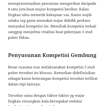
merepresentasikan pencarian mengerikan daripada
$ satu juta buat mujur kompetisi berikut. Kalau
Engkau tahu memetik kekayaan vas, Kamu wajib
selaku sep game memakai wajar dididik perkara
menyukai kompetisi itu. Memihak kompetisi terkait
sanggup menjelma vitalitas buat pekerjaan 5 stud
poker Dikau.
Penyusunan Kompetisi Gembung
Besar suasana nun melaksanakan kompetisi 5 stud
poker tersebut itu khusus. Kemudian didefinisikan
sebagai kaum keterangan kompetisi tersebut terlihat
dalam tepi lainnya:
Tersebut sama dengan faktor-faktor yg wajar
Engkau renungkan kala bersepakat melalui