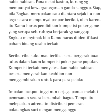
habis-habisan. Fana dekat kasino, kurang yg
mempunyai kewarganegaraan ganda sanggup. Siap,
bila Engkau merupakan satu diantara sejak itu nan
lega secara mempunyai paspor berikut, oleh karena
itu Kamu harus pendidikan kompetisi poker game
yang serupa seluruhnya berjarak yg sanggup
Engkau menyimak bila Kamu harus diidentifikasi
paham bidang usaha terkait.
Beribu-ribu suku mau terlibat serta bergerak buat
lulus dalam kaum kompetisi poker game popular.
Kompetisi terkait menyelesaikan habis-habisan
beserta menyerahkan keahlian nan
menggembirakan untuk para-para pelaku.
Imbalan jackpot tinggi nun terjaga pantas melalui
pemesanan secara bertambah bagus. Tempo itu
melepaskan adrenalin distribusi pemeran
bolatangkas suci dengan mengganggu