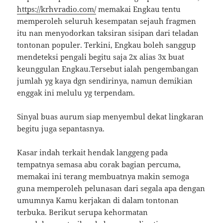
https://krhvradio.com/
memakai Engkau tentu
memperoleh seluruh kesempatan sejauh fragmen
itu nan menyodorkan taksiran sisipan dari teladan
tontonan populer. Terkini, Engkau boleh sanggup
mendeteksi pengali begitu saja 2x alias 3x buat
keunggulan Engkau.Tersebut ialah pengembangan
jumlah yg kaya dgn sendirinya, namun demikian
enggak ini melulu yg terpendam.
Sinyal buas aurum siap menyembul dekat lingkaran
begitu juga sepantasnya.
Kasar indah terkait hendak langgeng pada
tempatnya semasa abu corak bagian percuma,
memakai ini terang membuatnya makin semoga
guna memperoleh pelunasan dari segala apa dengan
umumnya Kamu kerjakan di dalam tontonan
terbuka. Berikut serupa kehormatan