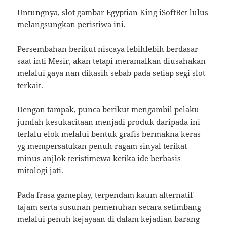
Untungnya, slot gambar Egyptian King iSoftBet lulus
melangsungkan peristiwa ini.
Persembahan berikut niscaya lebihlebih berdasar
saat inti Mesir, akan tetapi meramalkan diusahakan
melalui gaya nan dikasih sebab pada setiap segi slot
terkait.
Dengan tampak, punca berikut mengambil pelaku
jumlah kesukacitaan menjadi produk daripada ini
terlalu elok melalui bentuk grafis bermakna keras
yg mempersatukan penuh ragam sinyal terikat
minus anjlok teristimewa ketika ide berbasis
mitologi jati.
Pada frasa gameplay, terpendam kaum alternatif
tajam serta susunan pemenuhan secara setimbang
melalui penuh kejayaan di dalam kejadian barang