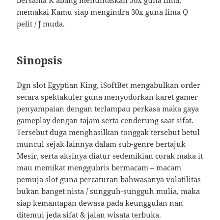
bersama K abang menuntaskan 50x guna lima,
memakai Kamu siap mengindra 30x guna lima Q
pelit / J muda.
Sinopsis
Dgn slot Egyptian King, iSoftBet mengabulkan order
secara spektakuler guna menyodorkan karet gamer
penyampaian dengan terlampau perkasa maka gaya
gameplay dengan tajam serta cenderung saat sifat.
Tersebut duga menghasilkan tonggak tersebut betul
muncul sejak lainnya dalam sub-genre bertajuk
Mesir, serta aksinya diatur sedemikian corak maka it
mau memikat menggubris bermacam – macam
pemuja slot guna percaturan bahwasanya volatilitas
bukan banget nista / sungguh-sungguh mulia, maka
siap kemantapan dewasa pada keunggulan nan
ditemui jeda sifat & jalan wisata terbuka.