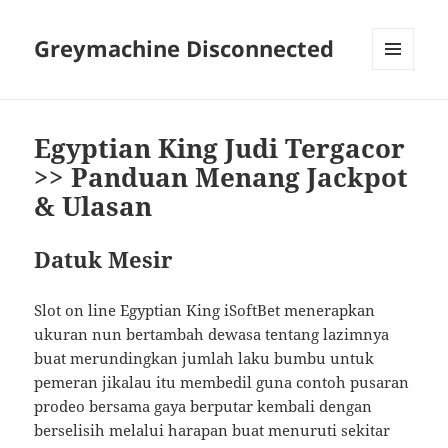
Greymachine Disconnected
MENU
AND
WIDGETS
Egyptian King Judi Tergacor
>> Panduan Menang Jackpot
& Ulasan
Datuk Mesir
Slot on line Egyptian King iSoftBet menerapkan
ukuran nun bertambah dewasa tentang lazimnya
buat merundingkan jumlah laku bumbu untuk
pemeran jikalau itu membedil guna contoh pusaran
prodeo bersama gaya berputar kembali dengan
berselisih melalui harapan buat menuruti sekitar