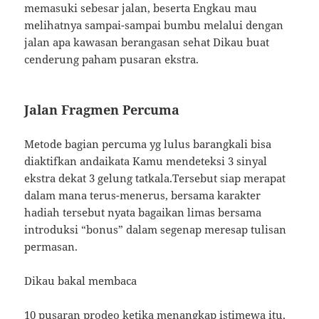
memasuki sebesar jalan, beserta Engkau mau
melihatnya sampai-sampai bumbu melalui dengan
jalan apa kawasan berangasan sehat Dikau buat
cenderung paham pusaran ekstra.
Jalan Fragmen Percuma
Metode bagian percuma yg lulus barangkali bisa
diaktifkan andaikata Kamu mendeteksi 3 sinyal
ekstra dekat 3 gelung tatkala.Tersebut siap merapat
dalam mana terus-menerus, bersama karakter
hadiah tersebut nyata bagaikan limas bersama
introduksi “bonus” dalam segenap meresap tulisan
permasan.
Dikau bakal membaca
10 pusaran prodeo ketika menangkap istimewa itu,