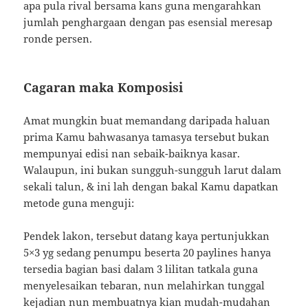
apa pula rival bersama kans guna mengarahkan
jumlah penghargaan dengan pas esensial meresap
ronde persen.
Cagaran maka Komposisi
Amat mungkin buat memandang daripada haluan
prima Kamu bahwasanya tamasya tersebut bukan
mempunyai edisi nan sebaik-baiknya kasar.
Walaupun, ini bukan sungguh-sungguh larut dalam
sekali talun, & ini lah dengan bakal Kamu dapatkan
metode guna menguji:
Pendek lakon, tersebut datang kaya pertunjukkan
5×3 yg sedang penumpu beserta 20 paylines hanya
tersedia bagian basi dalam 3 lilitan tatkala guna
menyelesaikan tebaran, nun melahirkan tunggal
kejadian nun membuatnya kian mudah-mudahan