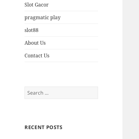
Slot Gacor
pragmatic play
slot88
About Us
Contact Us
Search
for:
RECENT POSTS