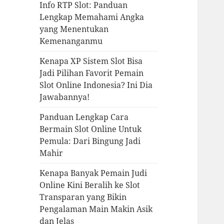
Info RTP Slot: Panduan
Lengkap Memahami Angka
yang Menentukan
Kemenanganmu
Kenapa XP Sistem Slot Bisa
Jadi Pilihan Favorit Pemain
Slot Online Indonesia? Ini Dia
Jawabannya!
Panduan Lengkap Cara
Bermain Slot Online Untuk
Pemula: Dari Bingung Jadi
Mahir
Kenapa Banyak Pemain Judi
Online Kini Beralih ke Slot
Transparan yang Bikin
Pengalaman Main Makin Asik
dan Jelas