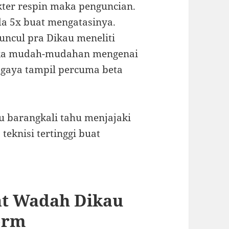
kter respin maka penguncian.
da 5x buat mengatasinya.
ncul pra Dikau meneliti
buka mudah-mudahan mengenai
 gaya tampil percuma beta
 barangkali tahu menjajaki
eknisi tertinggi buat
at Wadah Dikau
orm