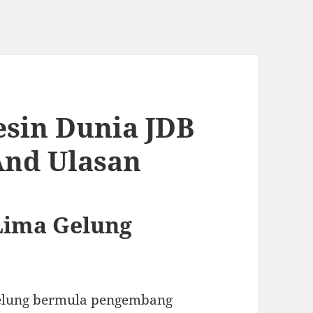
esin Dunia JDB
And Ulasan
 Lima Gelung
elung bermula pengembang