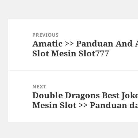
Post
navigation
PREVIOUS
Amatic >> Panduan And A
Previous
Slot Mesin Slot777
post:
NEXT
Double Dragons Best Jok
Next
Mesin Slot >> Panduan d
post: