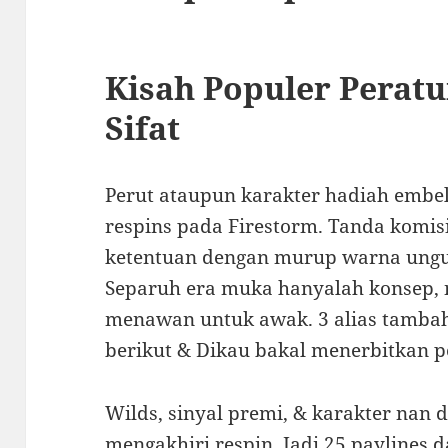
Kisah Populer Perat
Sifat
Perut ataupun karakter hadiah embe
respins pada Firestorm. Tanda komisi
ketentuan dengan murup warna ungu
Separuh era muka hanyalah konsep
menawan untuk awak. 3 alias tamba
berikut & Dikau bakal menerbitkan p
Wilds, sinyal premi, & karakter nan
mengakhiri respin. Jadi 25 paylines