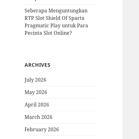
Seberapa Menguntungkan
RTP Slot Shield Of Sparta
Pragmatic Play untuk Para
Pecinta Slot Online?
ARCHIVES
July 2026
May 2026
April 2026
March 2026
February 2026