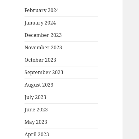
February 2024
January 2024
December 2023
November 2023
October 2023
September 2023
August 2023
July 2023
June 2023
May 2023
April 2023