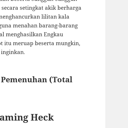
secara setingkat akik berharga
enghancurkan lilitan kala
 guna menahan barang-barang
akal menghasilkan Engkau
t itu meruap beserta mungkin,
 inginkan.
 Pemenuhan (Total
laming Heck