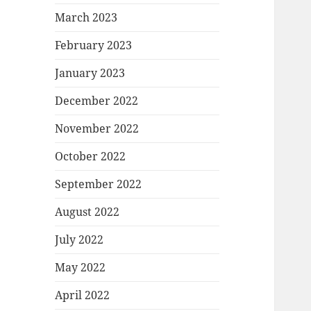
March 2023
February 2023
January 2023
December 2022
November 2022
October 2022
September 2022
August 2022
July 2022
May 2022
April 2022