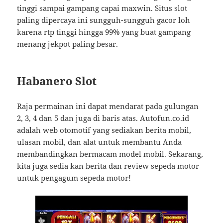
tinggi sampai gampang capai maxwin. Situs slot
paling dipercaya ini sungguh-sungguh gacor loh
karena rtp tinggi hingga 99% yang buat gampang
menang jekpot paling besar.
Habanero Slot
Raja permainan ini dapat mendarat pada gulungan
2, 3, 4 dan 5 dan juga di baris atas. Autofun.co.id
adalah web otomotif yang sediakan berita mobil,
ulasan mobil, dan alat untuk membantu Anda
membandingkan bermacam model mobil. Sekarang,
kita juga sedia kan berita dan review sepeda motor
untuk pengagum sepeda motor!