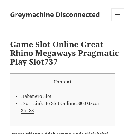
Greymachine Disconnected
MENU
AND
WIDGETS
Game Slot Online Great
Rhino Megaways Pragmatic
Play Slot737
Content
Habanero Slot
Faq – Link Bo Slot Online 5000 Gacor
Slot88