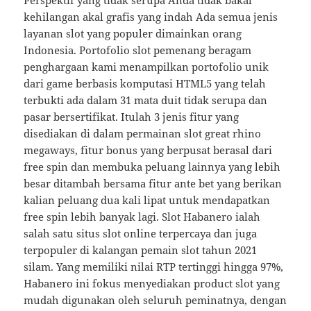
Perspektif yang tidak serupa Anda tidak bakal
kehilangan akal grafis yang indah Ada semua jenis
layanan slot yang populer dimainkan orang
Indonesia. Portofolio slot pemenang beragam
penghargaan kami menampilkan portofolio unik
dari game berbasis komputasi HTML5 yang telah
terbukti ada dalam 31 mata duit tidak serupa dan
pasar bersertifikat. Itulah 3 jenis fitur yang
disediakan di dalam permainan slot great rhino
megaways, fitur bonus yang berpusat berasal dari
free spin dan membuka peluang lainnya yang lebih
besar ditambah bersama fitur ante bet yang berikan
kalian peluang dua kali lipat untuk mendapatkan
free spin lebih banyak lagi. Slot Habanero ialah
salah satu situs slot online terpercaya dan juga
terpopuler di kalangan pemain slot tahun 2021
silam. Yang memiliki nilai RTP tertinggi hingga 97%,
Habanero ini fokus menyediakan product slot yang
mudah digunakan oleh seluruh peminatnya, dengan