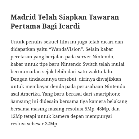
Madrid Telah Siapkan Tawaran
Pertama Bagi Icardi
Untuk penulis sekuel film ini juga telah dicari dan
didapatkan yaitu “WandaVision”. Selain kabar
peretasan yang berjalan pada server Nintendo,
kabar untuk tipe baru Nintendo Switch telah mulai
bermunculan sejak lebih dari satu waktu lalu.
Dengan tindakannya tersebut, dirinya diwajibkan
untuk membayar denda pada perusahaan Nintendo
asal Amerika. Yang baru berasal dari smartphone
Samsung ini didesain bersama tiga kamera belakang
bersama masing masing resolusi 5Mp, 48Mp, dan
12Mp tetapi untuk kamera depan mempunyai
reslusi sebesar 32Mp.