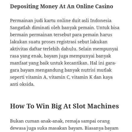
Depositing Money At An Online Casino
Permainan judi kartu online duit asli Indonesia
Sangatlah diminati oleh banyak pemain. Untuk bisa
bermain permainan tersebut para pemain harus
lakukan suatu proses registrasi sebut lakukan
aktivitas daftar terlebih dahulu. Selain mempunyai
rasa yang enak, bayam juga mempunyai banyak
manfaat yang baik untuk kecantikan. Hal ini gara-
gara bayam mengandung banyak nutrisi mutlak
seperti vitamin A, vitamin C, vitamin K dan kaya
anti oksida.
How To Win Big At Slot Machines
Bukan cuman anak-anak, remaja sampai orang
dewasa juga suka masakan bayam. Biasanya bayam