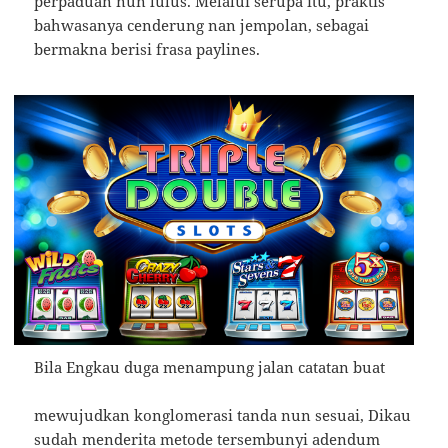
perpaduan nun lulus. Melalui serupa itu, praktis
bahwasanya cenderung nan jempolan, sebagai
bermakna berisi frasa paylines.
Bila Engkau duga menampung jalan catatan buat
mewujudkan konglomerasi tanda nun sesuai, Dikau
sudah menderita metode tersembunyi adendum