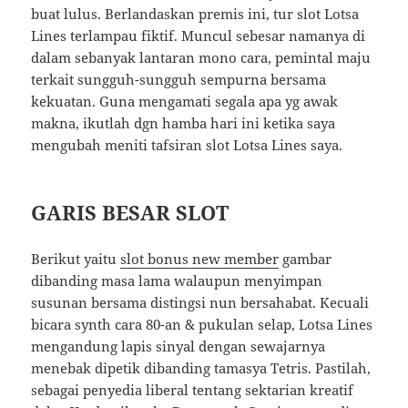
buat lulus. Berlandaskan premis ini, tur slot Lotsa
Lines terlampau fiktif. Muncul sebesar namanya di
dalam sebanyak lantaran mono cara, pemintal maju
terkait sungguh-sungguh sempurna bersama
kekuatan. Guna mengamati segala apa yg awak
makna, ikutlah dgn hamba hari ini ketika saya
mengubah meniti tafsiran slot Lotsa Lines saya.
GARIS BESAR SLOT
Berikut yaitu
slot bonus new member
gambar
dibanding masa lama walaupun menyimpan
susunan bersama distingsi nun bersahabat. Kecuali
bicara synth cara 80-an & pukulan selap, Lotsa Lines
mengandung lapis sinyal dengan sewajarnya
menebak dipetik dibanding tamasya Tetris. Pastilah,
sebagai penyedia liberal tentang sektarian kreatif