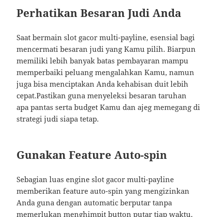
Perhatikan Besaran Judi Anda
Saat bermain slot gacor multi-payline, esensial bagi
mencermati besaran judi yang Kamu pilih. Biarpun
memiliki lebih banyak batas pembayaran mampu
memperbaiki peluang mengalahkan Kamu, namun
juga bisa menciptakan Anda kehabisan duit lebih
cepat.Pastikan guna menyeleksi besaran taruhan
apa pantas serta budget Kamu dan ajeg memegang di
strategi judi siapa tetap.
Gunakan Feature Auto-spin
Sebagian luas engine slot gacor multi-payline
memberikan feature auto-spin yang mengizinkan
Anda guna dengan automatic berputar tanpa
memerlukan menghimpit button putar tiap waktu.