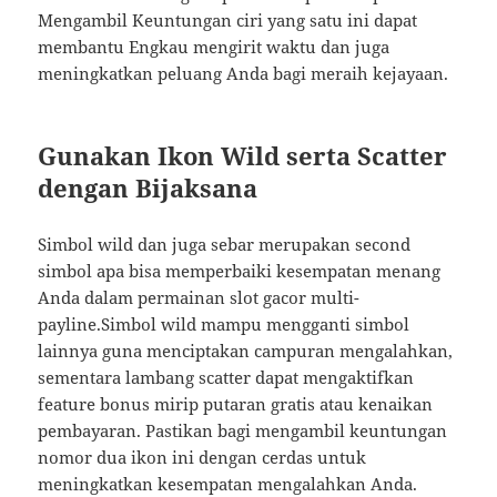
Mengambil Keuntungan ciri yang satu ini dapat
membantu Engkau mengirit waktu dan juga
meningkatkan peluang Anda bagi meraih kejayaan.
Gunakan Ikon Wild serta Scatter
dengan Bijaksana
Simbol wild dan juga sebar merupakan second
simbol apa bisa memperbaiki kesempatan menang
Anda dalam permainan slot gacor multi-
payline.Simbol wild mampu mengganti simbol
lainnya guna menciptakan campuran mengalahkan,
sementara lambang scatter dapat mengaktifkan
feature bonus mirip putaran gratis atau kenaikan
pembayaran. Pastikan bagi mengambil keuntungan
nomor dua ikon ini dengan cerdas untuk
meningkatkan kesempatan mengalahkan Anda.