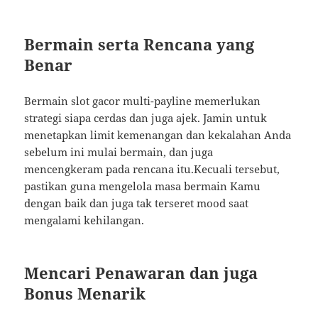
Bermain serta Rencana yang
Benar
Bermain slot gacor multi-payline memerlukan
strategi siapa cerdas dan juga ajek. Jamin untuk
menetapkan limit kemenangan dan kekalahan Anda
sebelum ini mulai bermain, dan juga
mencengkeram pada rencana itu.Kecuali tersebut,
pastikan guna mengelola masa bermain Kamu
dengan baik dan juga tak terseret mood saat
mengalami kehilangan.
Mencari Penawaran dan juga
Bonus Menarik