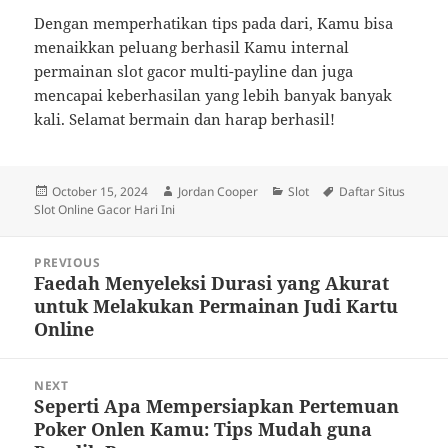
Dengan memperhatikan tips pada dari, Kamu bisa
menaikkan peluang berhasil Kamu internal
permainan slot gacor multi-payline dan juga
mencapai keberhasilan yang lebih banyak banyak
kali. Selamat bermain dan harap berhasil!
Posted
Author
Categories
Tags
October 15, 2024
Jordan Cooper
Slot
Daftar Situs
on
Slot Online Gacor Hari Ini
Post
PREVIOUS
navigation
Faedah Menyeleksi Durasi yang Akurat
Previous
untuk Melakukan Permainan Judi Kartu
post:
Online
NEXT
Seperti Apa Mempersiapkan Pertemuan
Next
Poker Onlen Kamu: Tips Mudah guna
post: