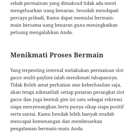
sebab permainan yang dimaksud tidak ada mesti
mengeluarkan uang benaran. Sesudah mendapati
percaya pribadi, Kamu dapat memulai bermain-
main bersama uang benaran guna meningkatkan
peluang mengalahkan Anda.
Menikmati Proses Bermain
Yang terpenting internal melakukan permainan slot
gacor multi-payline ialah menikmati tahapannya.
Tidak Boleh amat perhatian atas keberhasilan saja,
akan tetapi nikmatilah setiap putaran perangkat slot
gacor dan juga bentuk gim ini satu sebagai rekreasi
siapa menyenangkan.Serta punya sikap siapa positif
serta santai, Kamu hendak lebih banyak mudah
mencapai kemenangan dan membesarkan
pengalaman bermain-main Anda.