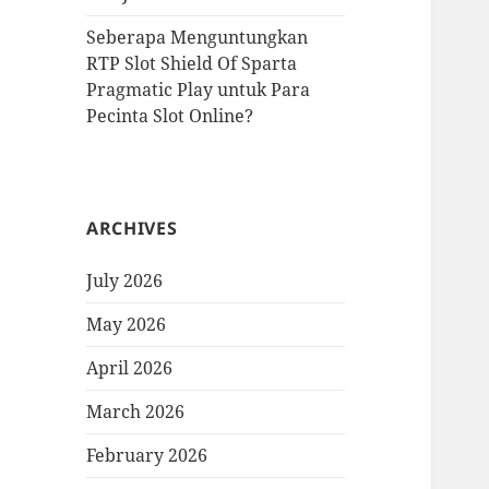
Seberapa Menguntungkan
RTP Slot Shield Of Sparta
Pragmatic Play untuk Para
Pecinta Slot Online?
ARCHIVES
July 2026
May 2026
April 2026
March 2026
February 2026