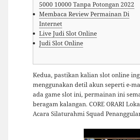
5000 10000 Tanpa Potongan 2022
Membaca Review Permainan Di
Internet
Live Judi Slot Online
Judi Slot Online
Kedua, pastikan kalian slot online in
menggunakan detil akun seperti e-m
ada game slot ini, permainan ini sem
beragam kalangan. CORE ORARI Loka
Acara Silaturahmi Squad Penanggula