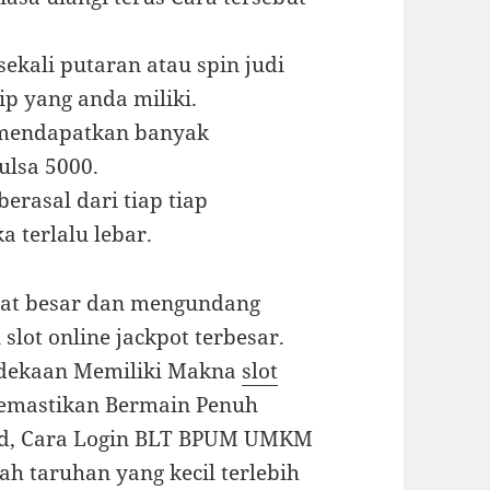
ekali putaran atau spin judi
ip yang anda miliki.
 mendapatkan banyak
ulsa 5000.
erasal dari tiap tiap
a terlalu lebar.
mat besar dan mengundang
slot online jackpot terbesar.
dekaan Memiliki Makna
slot
emastikan Bermain Penuh
id, Cara Login BLT BPUM UMKM
h taruhan yang kecil terlebih