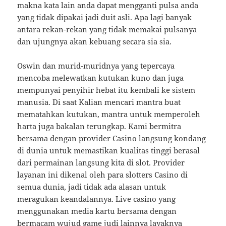
makna kata lain anda dapat mengganti pulsa anda
yang tidak dipakai jadi duit asli. Apa lagi banyak
antara rekan-rekan yang tidak memakai pulsanya
dan ujungnya akan kebuang secara sia sia.
Oswin dan murid-muridnya yang tepercaya
mencoba melewatkan kutukan kuno dan juga
mempunyai penyihir hebat itu kembali ke sistem
manusia. Di saat Kalian mencari mantra buat
mematahkan kutukan, mantra untuk memperoleh
harta juga bakalan terungkap. Kami bermitra
bersama dengan provider Casino langsung kondang
di dunia untuk memastikan kualitas tinggi berasal
dari permainan langsung kita di slot. Provider
layanan ini dikenal oleh para slotters Casino di
semua dunia, jadi tidak ada alasan untuk
meragukan keandalannya. Live casino yang
menggunakan media kartu bersama dengan
bermacam wujud game judi lainnya layaknya