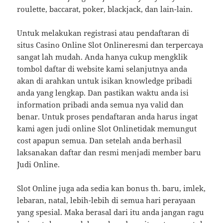
roulette, baccarat, poker, blackjack, dan lain-lain.
Untuk melakukan registrasi atau pendaftaran di
situs Casino Online Slot Onlineresmi dan terpercaya
sangat lah mudah. Anda hanya cukup mengklik
tombol daftar di website kami selanjutnya anda
akan di arahkan untuk isikan knowledge pribadi
anda yang lengkap. Dan pastikan waktu anda isi
information pribadi anda semua nya valid dan
benar. Untuk proses pendaftaran anda harus ingat
kami agen judi online Slot Onlinetidak memungut
cost apapun semua. Dan setelah anda berhasil
laksanakan daftar dan resmi menjadi member baru
Judi Online.
Slot Online juga ada sedia kan bonus th. baru, imlek,
lebaran, natal, lebih-lebih di semua hari perayaan
yang spesial. Maka berasal dari itu anda jangan ragu