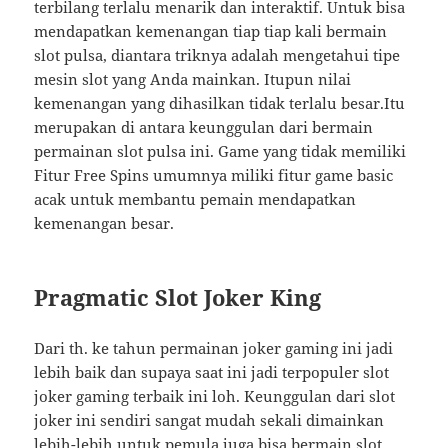
terbilang terlalu menarik dan interaktif. Untuk bisa
mendapatkan kemenangan tiap tiap kali bermain
slot pulsa, diantara triknya adalah mengetahui tipe
mesin slot yang Anda mainkan. Itupun nilai
kemenangan yang dihasilkan tidak terlalu besar.Itu
merupakan di antara keunggulan dari bermain
permainan slot pulsa ini. Game yang tidak memiliki
Fitur Free Spins umumnya miliki fitur game basic
acak untuk membantu pemain mendapatkan
kemenangan besar.
Pragmatic Slot Joker King
Dari th. ke tahun permainan joker gaming ini jadi
lebih baik dan supaya saat ini jadi terpopuler slot
joker gaming terbaik ini loh. Keunggulan dari slot
joker ini sendiri sangat mudah sekali dimainkan
lebih-lebih untuk pemula juga bisa bermain slot