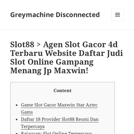
Greymachine Disconnected
MENU
AND
WIDGETS
Slot88 > Agen Slot Gacor 4d
Terbaru Website Daftar Judi
Slot Online Gampang
Menang Jp Maxwin!
Content
Game Slot Gacor Maxwin Star Aztec
Gams
Daftar 18 Provider Slot88 Resmi Dan
Terpercaya
Rajacuan: Slot Online Terpercaya