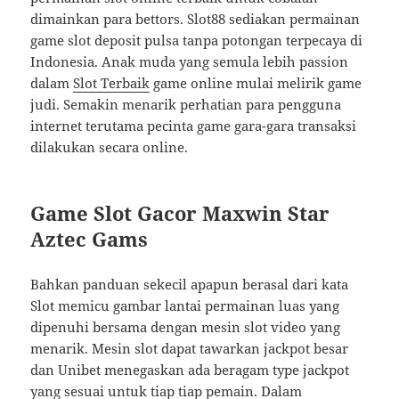
dimainkan para bettors. Slot88 sediakan permainan
game slot deposit pulsa tanpa potongan terpecaya di
Indonesia. Anak muda yang semula lebih passion
dalam
Slot Terbaik
game online mulai melirik game
judi. Semakin menarik perhatian para pengguna
internet terutama pecinta game gara-gara transaksi
dilakukan secara online.
Game Slot Gacor Maxwin Star
Aztec Gams
Bahkan panduan sekecil apapun berasal dari kata
Slot memicu gambar lantai permainan luas yang
dipenuhi bersama dengan mesin slot video yang
menarik. Mesin slot dapat tawarkan jackpot besar
dan Unibet menegaskan ada beragam type jackpot
yang sesuai untuk tiap tiap pemain. Dalam