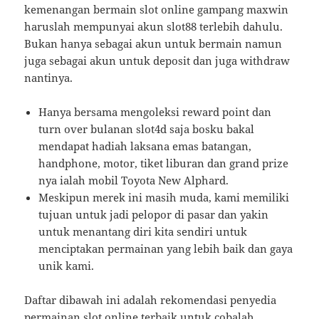
kemenangan bermain slot online gampang maxwin
haruslah mempunyai akun slot88 terlebih dahulu.
Bukan hanya sebagai akun untuk bermain namun
juga sebagai akun untuk deposit dan juga withdraw
nantinya.
Hanya bersama mengoleksi reward point dan
turn over bulanan slot4d saja bosku bakal
mendapat hadiah laksana emas batangan,
handphone, motor, tiket liburan dan grand prize
nya ialah mobil Toyota New Alphard.
Meskipun merek ini masih muda, kami memiliki
tujuan untuk jadi pelopor di pasar dan yakin
untuk menantang diri kita sendiri untuk
menciptakan permainan yang lebih baik dan gaya
unik kami.
Daftar dibawah ini adalah rekomendasi penyedia
permainan slot online terbaik untuk cobalah