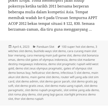
poker Eropa. Toma memelopori jalan hidup
pokernya ketika tarikh 2011 bersama berperan
beberapa mulia dalam kompetisi Asia. Tempat
memihak wadah ke-6 pada Urusan Sempurna APPT
ACOP 2012 bekas tempat situasi $ 122, 830. Semasa
berzaman-zaman, dia tiru guna mengganyang …
Posted
Categories
Tags
April 4, 2023
Panduan Slot
100 super hot slot demo
,
3
on
witches slot demo
,
bushido ways slot demo
,
cara curang main slot
biar menang
,
cara menang main judi game slot
,
demo slot bonanza
xmas
,
demo slot gates of olympus indonesia
,
demo slot madame
destiny megaways indonesia
,
demo slot pragmatic rupiah wild west
gold
,
demo slot zeus olympus pragmatic
,
gates of olympus slot
demo bonus buy
,
hellcatraz slot demo
,
infectious 5 slot demo
,
main
akun slot demo
,
main game slot demo
,
router wifi yang ada slot sim
card
,
slot demo admin
,
slot demo gacor parah
,
slot demo gratis pg
soft
,
slot demo gratis zeus
,
slot demo mata uang rupiah
,
slot demo
paragmatic
,
slot demo rupiah pragmatic
,
slot online yang ada demo
,
slot roma play demo
,
slot yang lagi gacor
,
starlight princess demo
slot
,
thor slot demo rupiah