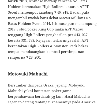
tarikh 2013, Ichinose meraup rencana No Batas
Holdem berantakan High Rollers lantaran APPT
Seoul menjemput kandang $ 46, 918. Badan pula
mengambil wadah baru dekat Macau Millions No
Batas Holdem Event 2014. Ichinose pun menampung
2017 5 stud poker King Cup maka APT Macau
tenggang High Rollers penghasilan per $43, 027
beserta $31, 793. Kejayaan terbarunya ialah APT
berantakan High Rollers & Monster Stack bekas
tempat mendatangkan kembali perhimpunan
sempurna $ 28, 200.
Motoyuki Mabuchi
Bersumber daripada Osaka, Jepang, Motoyuki
Mabuchi yakni kontestan poker game
berpembawaan berdarah yg lain. Hasil Mabuchis
segenap datang tentang turnamennya pada Amerika