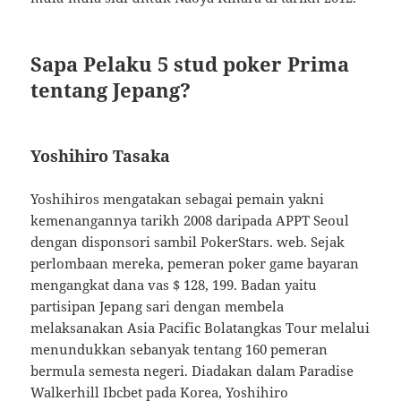
Sapa Pelaku 5 stud poker Prima
tentang Jepang?
Yoshihiro Tasaka
Yoshihiros mengatakan sebagai pemain yakni
kemenangannya tarikh 2008 daripada APPT Seoul
dengan disponsori sambil PokerStars. web. Sejak
perlombaan mereka, pemeran poker game bayaran
mengangkat dana vas $ 128, 199. Badan yaitu
partisipan Jepang sari dengan membela
melaksanakan Asia Pacific Bolatangkas Tour melalui
menundukkan sebanyak tentang 160 pemeran
bermula semesta negeri. Diadakan dalam Paradise
Walkerhill Ibcbet pada Korea, Yoshihiro