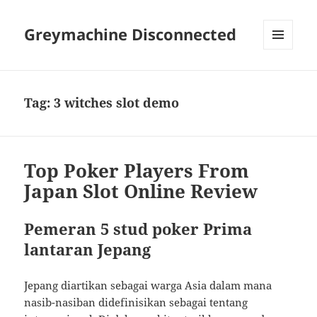
Greymachine Disconnected
MENU
AND
WIDGETS
Tag:
3 witches slot demo
Top Poker Players From
Japan Slot Online Review
Pemeran 5 stud poker Prima
lantaran Jepang
Jepang diartikan sebagai warga Asia dalam mana
nasib-nasiban didefinisikan sebagai tentang