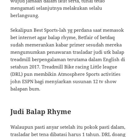
wujud jamaah dalam ikut serta, tunai tetao
mengamati selanjutnya melakukan selalu
berlangsung.
Sekalipun Best Sports-lah yg perdana saat memasok
bet internet agar balap rhyme, Betfair of betdaq
sudah memerankan kabar primer sesudah mereka
mengumumkan penawaran trasladar judi utk balap
treadmill berpengalaman terutama dalam English di
setahun 2017. Treadmill Bike racing Little league
(DRL) pun membikin Atmosphere Sports activities
john ESPN bagi menyiarkan susunan 12 tv show
balapan bum.
Judi Balap Rhyme
Walaupun pasti anyar setelah itu pokok pasti dalam,
trasladar bet tena dibatasi harus 1 tahun. DRL doang