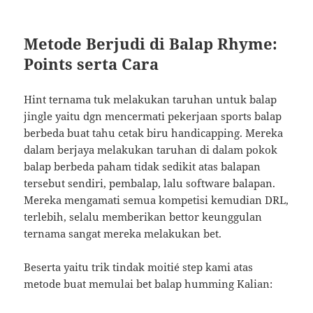
Metode Berjudi di Balap Rhyme:
Points serta Cara
Hint ternama tuk melakukan taruhan untuk balap
jingle yaitu dgn mencermati pekerjaan sports balap
berbeda buat tahu cetak biru handicapping. Mereka
dalam berjaya melakukan taruhan di dalam pokok
balap berbeda paham tidak sedikit atas balapan
tersebut sendiri, pembalap, lalu software balapan.
Mereka mengamati semua kompetisi kemudian DRL,
terlebih, selalu memberikan bettor keunggulan
ternama sangat mereka melakukan bet.
Beserta yaitu trik tindak moitié step kami atas
metode buat memulai bet balap humming Kalian: