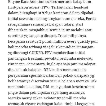
Rhyme Race Addition sukses merintis balap bum
first-person access (FPV). Terkait ialah head-set
dalam dilengkapi st?t?liga kameran dalam dipakai
initial sewaktu melangsungkan bum mereka. Persis
sebagaimana semuanya balapan udara, start
diharuskan mengakhiri semua jalur melalui saat
sesedikit yg sanggup dicapai. Treadmill punya
kecepatan seratus 2 puluh million every quickly pull
kali mereka terbang via jalur kemudian rintangan
yg diterangi GUIDED. FPV memberikan initial
pandangan treadmill sewaktu berlomba melewati
rintangan. Sementara jingle apa saja pun mendapat
dipakai tuk balapan, DRL sudah memasukkan
persyaratan spesifik bertambah pokok daripada yg
kelihatannya disertakan serius balapan mereka. Utk
menjamin keadilan, DRL menyajikan keseluruhan
jingle dalam jadi dipakai sepanjang acaranya.
Mereka menyiapkan aviator treadmill mereka
termasuk rhyme cadangan kalau timbul kegagalan.