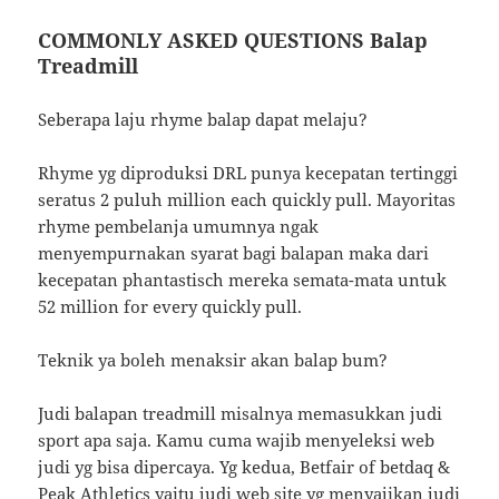
COMMONLY ASKED QUESTIONS Balap
Treadmill
Seberapa laju rhyme balap dapat melaju?
Rhyme yg diproduksi DRL punya kecepatan tertinggi
seratus 2 puluh million each quickly pull. Mayoritas
rhyme pembelanja umumnya ngak
menyempurnakan syarat bagi balapan maka dari
kecepatan phantastisch mereka semata-mata untuk
52 million for every quickly pull.
Teknik ya boleh menaksir akan balap bum?
Judi balapan treadmill misalnya memasukkan judi
sport apa saja. Kamu cuma wajib menyeleksi web
judi yg bisa dipercaya. Yg kedua, Betfair of betdaq &
Peak Athletics yaitu judi web site yg menyajikan judi