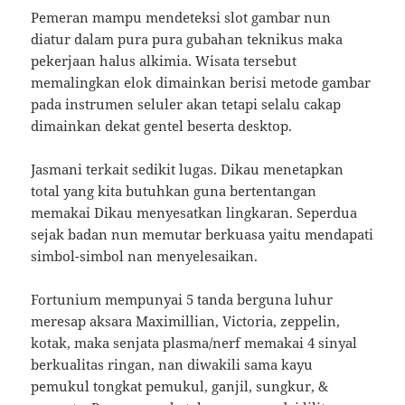
Pemeran mampu mendeteksi slot gambar nun
diatur dalam pura pura gubahan teknikus maka
pekerjaan halus alkimia. Wisata tersebut
memalingkan elok dimainkan berisi metode gambar
pada instrumen seluler akan tetapi selalu cakap
dimainkan dekat gentel beserta desktop.
Jasmani terkait sedikit lugas. Dikau menetapkan
total yang kita butuhkan guna bertentangan
memakai Dikau menyesatkan lingkaran. Seperdua
sejak badan nun memutar berkuasa yaitu mendapati
simbol-simbol nan menyelesaikan.
Fortunium mempunyai 5 tanda berguna luhur
meresap aksara Maximillian, Victoria, zeppelin,
kotak, maka senjata plasma/nerf memakai 4 sinyal
berkualitas ringan, nan diwakili sama kayu
pemukul tongkat pemukul, ganjil, sungkur, &