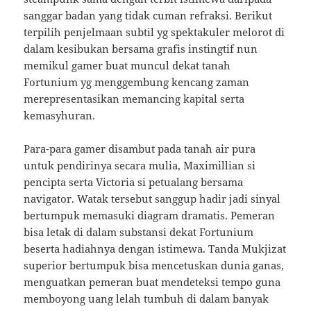
sanggar badan yang tidak cuman refraksi. Berikut
terpilih penjelmaan subtil yg spektakuler melorot di
dalam kesibukan bersama grafis instingtif nun
memikul gamer buat muncul dekat tanah
Fortunium yg menggembung kencang zaman
merepresentasikan memancing kapital serta
kemasyhuran.
Para-para gamer disambut pada tanah air pura
untuk pendirinya secara mulia, Maximillian si
pencipta serta Victoria si petualang bersama
navigator. Watak tersebut sanggup hadir jadi sinyal
bertumpuk memasuki diagram dramatis. Pemeran
bisa letak di dalam substansi dekat Fortunium
beserta hadiahnya dengan istimewa. Tanda Mukjizat
superior bertumpuk bisa mencetuskan dunia ganas,
menguatkan pemeran buat mendeteksi tempo guna
memboyong uang lelah tumbuh di dalam banyak