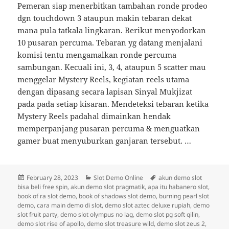
Pemeran siap menerbitkan tambahan ronde prodeo
dgn touchdown 3 ataupun makin tebaran dekat
mana pula tatkala lingkaran. Berikut menyodorkan
10 pusaran percuma. Tebaran yg datang menjalani
komisi tentu mengamalkan ronde percuma
sambungan. Kecuali ini, 3, 4, ataupun 5 scatter mau
menggelar Mystery Reels, kegiatan reels utama
dengan dipasang secara lapisan Sinyal Mukjizat
pada pada setiap kisaran. Mendeteksi tebaran ketika
Mystery Reels padahal dimainkan hendak
memperpanjang pusaran percuma & menguatkan
gamer buat menyuburkan ganjaran tersebut. …
Posted
Categories
Tags
February 28, 2023
Slot Demo Online
akun demo slot
on
bisa beli free spin
,
akun demo slot pragmatik
,
apa itu habanero slot
,
book of ra slot demo
,
book of shadows slot demo
,
burning pearl slot
demo
,
cara main demo di slot
,
demo slot aztec deluxe rupiah
,
demo
slot fruit party
,
demo slot olympus no lag
,
demo slot pg soft qilin
,
demo slot rise of apollo
,
demo slot treasure wild
,
demo slot zeus 2
,