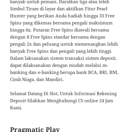
banyak untuk pemain. Daratkan tiga atau lebih
Simbol Tiram di layar dan aktifkan Fitur Pearl
Hunter yang berikan Anda hadiah hingga 33 Free
Spins yang dikemas bersama pengali maksimum
hingga 6x. Putaran Free Spins diawali bersama
dengan 8 Free Spins standar bersama dengan
pengali 2x dan peluang untuk memenangkan lebih
banyak Free Spins dan pengali yang lebih tinggi.
Dalam laksanakan sistem transaksi sistem deposit,
dapat dilaksanakan dengan mudah melalui m-
banking dan e-banking berupa bank BCA, BRI, BNI,
Cimb Niaga, dan Mandiri.
Selamat Datang Di Slot, Untuk Informasi Rekening
Deposit Silahkan Menghubungi CS online 24 Jam
Kami.
Pragmatic Play