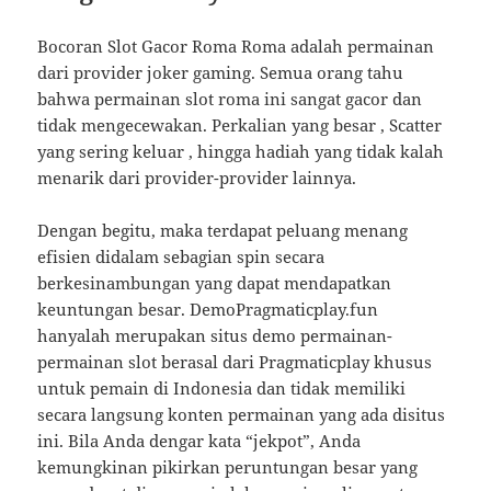
Bocoran Slot Gacor Roma Roma adalah permainan
dari provider joker gaming. Semua orang tahu
bahwa permainan slot roma ini sangat gacor dan
tidak mengecewakan. Perkalian yang besar , Scatter
yang sering keluar , hingga hadiah yang tidak kalah
menarik dari provider-provider lainnya.
Dengan begitu, maka terdapat peluang menang
efisien didalam sebagian spin secara
berkesinambungan yang dapat mendapatkan
keuntungan besar. DemoPragmaticplay.fun
hanyalah merupakan situs demo permainan-
permainan slot berasal dari Pragmaticplay khusus
untuk pemain di Indonesia dan tidak memiliki
secara langsung konten permainan yang ada disitus
ini. Bila Anda dengar kata “jekpot”, Anda
kemungkinan pikirkan peruntungan besar yang