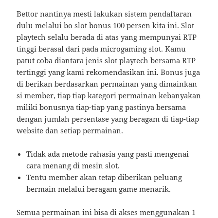
Bettor nantinya mesti lakukan sistem pendaftaran
dulu melalui bo slot bonus 100 persen kita ini. Slot
playtech selalu berada di atas yang mempunyai RTP
tinggi berasal dari pada microgaming slot. Kamu
patut coba diantara jenis slot playtech bersama RTP
tertinggi yang kami rekomendasikan ini. Bonus juga
di berikan berdasarkan permainan yang dimainkan
si member, tiap tiap kategori permainan kebanyakan
miliki bonusnya tiap-tiap yang pastinya bersama
dengan jumlah persentase yang beragam di tiap-tiap
website dan setiap permainan.
Tidak ada metode rahasia yang pasti mengenai
cara menang di mesin slot.
Tentu member akan tetap diberikan peluang
bermain melalui beragam game menarik.
Semua permainan ini bisa di akses menggunakan 1