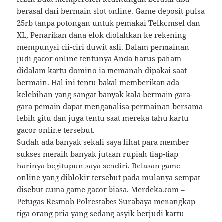
berasal dari bermain slot online. Game deposit pulsa
25rb tanpa potongan untuk pemakai Telkomsel dan
XL, Penarikan dana elok diolahkan ke rekening
mempunyai cii-ciri duwit asli. Dalam permainan
judi gacor online tentunya Anda harus paham
didalam kartu domino ia memanah dipakai saat
bermain. Hal ini tentu bakal memberikan ada
kelebihan yang sangat banyak kala bermain gara-
gara pemain dapat menganalisa permainan bersama
lebih gitu dan juga tentu saat mereka tahu kartu
gacor online tersebut.
Sudah ada banyak sekali saya lihat para member
sukses meraih banyak jutaan rupiah tiap-tiap
harinya begitupun saya sendiri. Belasan game
online yang diblokir tersebut pada mulanya sempat
disebut cuma game gacor biasa. Merdeka.com –
Petugas Resmob Polrestabes Surabaya menangkap
tiga orang pria yang sedang asyik berjudi kartu