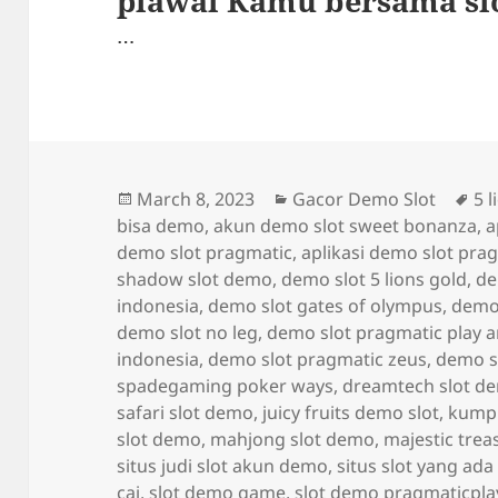
piawai Kamu bersama slo
…
Posted
Categories
Ta
March 8, 2023
Gacor Demo Slot
5 
on
bisa demo
,
akun demo slot sweet bonanza
,
a
demo slot pragmatic
,
aplikasi demo slot pra
shadow slot demo
,
demo slot 5 lions gold
,
de
indonesia
,
demo slot gates of olympus
,
demo 
demo slot no leg
,
demo slot pragmatic play an
indonesia
,
demo slot pragmatic zeus
,
demo sl
spadegaming poker ways
,
dreamtech slot d
safari slot demo
,
juicy fruits demo slot
,
kumpu
slot demo
,
mahjong slot demo
,
majestic trea
situs judi slot akun demo
,
situs slot yang a
cai
,
slot demo game
,
slot demo pragmaticpla