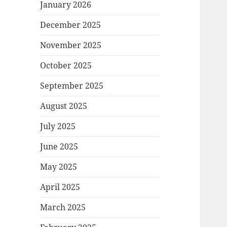
January 2026
December 2025
November 2025
October 2025
September 2025
August 2025
July 2025
June 2025
May 2025
April 2025
March 2025