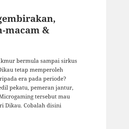
gembirakan,
m-macam &
kmur bermula sampai sirkus
 Dikau tetap memperoleh
ripada era pada periode?
il pekatu, pemeran jantur,
t Microgaming tersebut mau
ikau. Cobalah disini