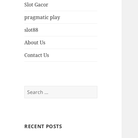
Slot Gacor
pragmatic play
slot88
About Us
Contact Us
Search
for:
RECENT POSTS