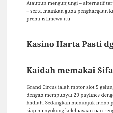
Ataupun mengunjungi – alternatif t
– serta mainkan guna penghargaan 
premi istimewa itu!
Kasino Harta Pasti d
Kaidah memakai Sifa
Grand Circus ialah motor slot 5 gelun
dengan mempunyai 20 paylines denga
hadiah. Sedangkan menunjuk mono pa
siap menyokong keleluasaan nan ren