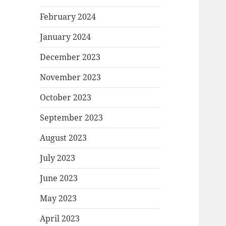
February 2024
January 2024
December 2023
November 2023
October 2023
September 2023
August 2023
July 2023
June 2023
May 2023
April 2023