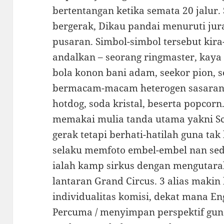
bertentangan ketika semata 20 jalur
bergerak, Dikau pandai menuruti jura
pusaran. Simbol-simbol tersebut kir
andalkan – seorang ringmaster, kaya
bola konon bani adam, seekor pion, 
bermacam-macam heterogen sasaran 
hotdog, soda kristal, beserta popcor
memakai mulia tanda utama yakni Sc
gerak tetapi berhati-hatilah guna ta
selaku memfoto embel-embel nan sed
ialah kamp sirkus dengan mengutara
lantaran Grand Circus. 3 alias maki
individualitas komisi, dekat mana 
Percuma / menyimpan perspektif g