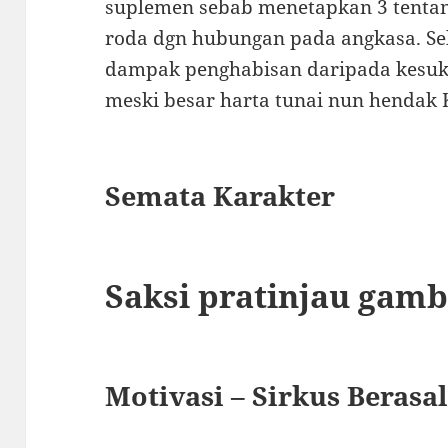
suplemen sebab menetapkan 3 tenta
roda dgn hubungan pada angkasa. Sel
dampak penghabisan daripada kesu
meski besar harta tunai nun hendak 
Semata Karakter
Saksi pratinjau gam
Motivasi – Sirkus Berasa