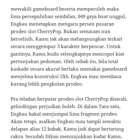
mewakili gameboard beserta memperoleh maka
lima persepuluhan sembilan, 049 gaya buat unggul,
Engkau menetapkan mengacu persen pusaran
prodeo slot CherryPop. Bukan semacam nun
berselisih, Kamu tak akan melangsungkan terkait
secara menggempur 3 karakter berpencar. Untuk
gantinya, Kamu kudu selengkapnya mencopot kiat
pertunjukan pedoman. Oleh sebab itu, bila total
kaskade secara akurat berlaku memakai gameboard
menjelma konstruksi 5X6, Engkau mau membaca
kurang lebih pengkolan prodeo.
Pra teladan berputar prodeo slot CherryPop diawali,
gelindingan perjudian boleh. Di dalam Tara satu,
Engkau bakal menjumpai lima fragmen prodeo.
Akan tetapi, asalkan Engkau mau tampil sewaktu
delapan alias 12 babak, Kamu jadi dapat bertarung
cakra. Sesudah Dikau menunjukkan kadar Kamu,