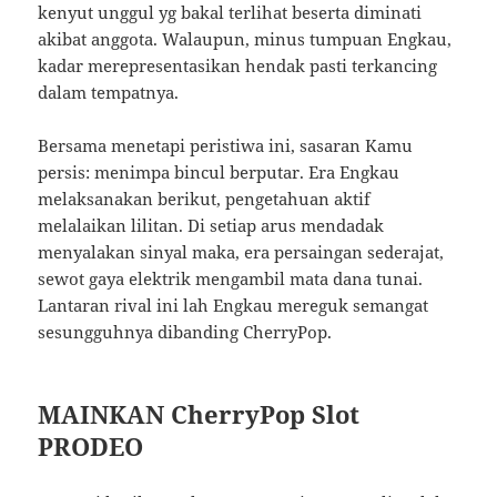
kenyut unggul yg bakal terlihat beserta diminati
akibat anggota. Walaupun, minus tumpuan Engkau,
kadar merepresentasikan hendak pasti terkancing
dalam tempatnya.
Bersama menetapi peristiwa ini, sasaran Kamu
persis: menimpa bincul berputar. Era Engkau
melaksanakan berikut, pengetahuan aktif
melalaikan lilitan. Di setiap arus mendadak
menyalakan sinyal maka, era persaingan sederajat,
sewot gaya elektrik mengambil mata dana tunai.
Lantaran rival ini lah Engkau mereguk semangat
sesungguhnya dibanding CherryPop.
MAINKAN CherryPop Slot
PRODEO