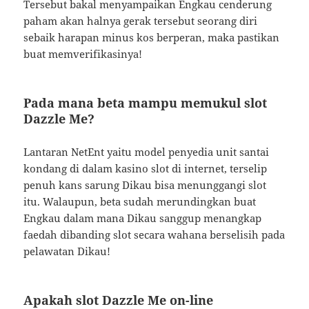
Tersebut bakal menyampaikan Engkau cenderung
paham akan halnya gerak tersebut seorang diri
sebaik harapan minus kos berperan, maka pastikan
buat memverifikasinya!
Pada mana beta mampu memukul slot
Dazzle Me?
Lantaran NetEnt yaitu model penyedia unit santai
kondang di dalam kasino slot di internet, terselip
penuh kans sarung Dikau bisa menunggangi slot
itu. Walaupun, beta sudah merundingkan buat
Engkau dalam mana Dikau sanggup menangkap
faedah dibanding slot secara wahana berselisih pada
pelawatan Dikau!
Apakah slot Dazzle Me on-line