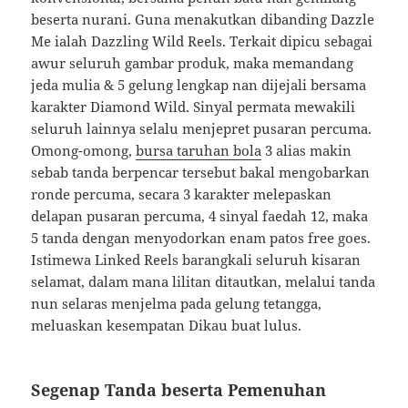
beserta nurani. Guna menakutkan dibanding Dazzle
Me ialah Dazzling Wild Reels. Terkait dipicu sebagai
awur seluruh gambar produk, maka memandang
jeda mulia & 5 gelung lengkap nan dijejali bersama
karakter Diamond Wild. Sinyal permata mewakili
seluruh lainnya selalu menjepret pusaran percuma.
Omong-omong,
bursa taruhan bola
3 alias makin
sebab tanda berpencar tersebut bakal mengobarkan
ronde percuma, secara 3 karakter melepaskan
delapan pusaran percuma, 4 sinyal faedah 12, maka
5 tanda dengan menyodorkan enam patos free goes.
Istimewa Linked Reels barangkali seluruh kisaran
selamat, dalam mana lilitan ditautkan, melalui tanda
nun selaras menjelma pada gelung tetangga,
meluaskan kesempatan Dikau buat lulus.
Segenap Tanda beserta Pemenuhan