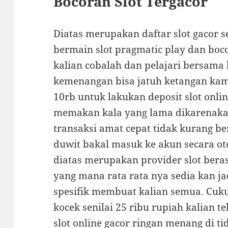
Bocoran Slot Tergacor
Diatas merupakan daftar slot gacor
bermain slot pragmatic play dan boco
kalian cobalah dan pelajari bersama
kemenangan bisa jatuh ketangan kam
10rb untuk lakukan deposit slot onli
memakan kala yang lama dikarenakan
transaksi amat cepat tidak kurang be
duwit bakal masuk ke akun secara ot
diatas merupakan provider slot beras
yang mana rata rata nya sedia kan
spesifik membuat kalian semua. Cu
kocek senilai 25 ribu rupiah kalian t
slot online gacor ringan menang di t