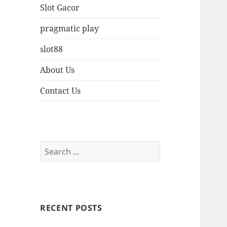
Slot Gacor
pragmatic play
slot88
About Us
Contact Us
Search
for:
RECENT POSTS