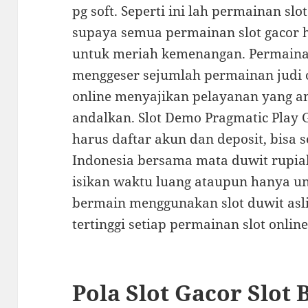
pg soft. Seperti ini lah permainan s
supaya semua permainan slot gacor h
untuk meriah kemenangan. Permainan
menggeser sejumlah permainan judi on
online menyajikan pelayanan yang am
andalkan. Slot Demo Pragmatic Play G
harus daftar akun dan deposit, bisa 
Indonesia bersama mata duwit rupiah
isikan waktu luang ataupun hanya u
bermain menggunakan slot duwit asli
tertinggi setiap permainan slot online
Pola Slot Gacor Slot