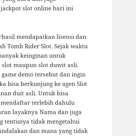
ackpot slot online hari ini
rhasil mendapatkan lisensi dan
lah Tomb Rider Slot. Sejak waktu
 banyak keinginan untuk
 slot maupun slot duwit asli.
 game demo tersebut dan ingin
a bisa berkunjung ke agen Slot
an duit asli. Untuk bisa
s mendaftar terlebih dahulu
aran layaknya Nama dan juga
g tentunya tidak mengetahui
i andalakan dan mana yang tidak