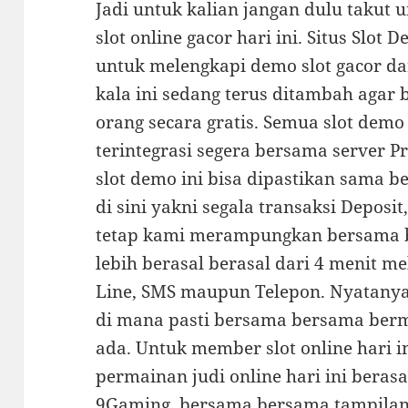
Jadi untuk kalian jangan dulu takut
slot online gacor hari ini. Situs Slo
untuk melengkapi demo slot gacor d
kala ini sedang terus ditambah agar 
orang secara gratis. Semua slot demo
terintegrasi segera bersama server 
slot demo ini bisa dipastikan sama b
di sini yakni segala transaksi Deposi
tetap kami merampungkan bersama be
lebih berasal berasal dari 4 menit me
Line, SMS maupun Telepon. Nyatanya
di mana pasti bersama bersama be
ada. Untuk member slot online hari i
permainan judi online hari ini berasa
9Gaming, bersama bersama tampilan