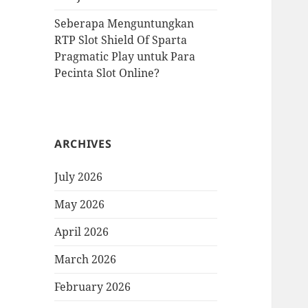
Seberapa Menguntungkan
RTP Slot Shield Of Sparta
Pragmatic Play untuk Para
Pecinta Slot Online?
ARCHIVES
July 2026
May 2026
April 2026
March 2026
February 2026