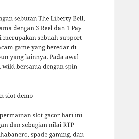
gan sebutan The Liberty Bell,
sama dengan 3 Reel dan 1 Pay
iri merupakan sebuah support
cam game yang beredar di
upun yang lainnya. Pada awal
ah wild bersama dengan spin
ermainan slot gacor hari ini
an dan sebagian nilai RTP
, habanero, spade gaming, dan