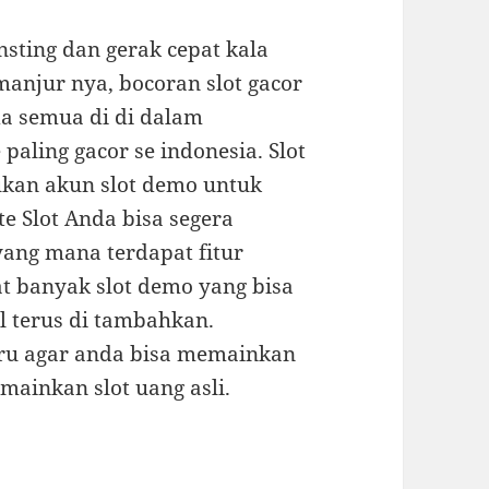
nsting dan gerak cepat kala
manjur nya, bocoran slot gacor
nda semua di di dalam
paling gacor se indonesia. Slot
kan akun slot demo untuk
e Slot Anda bisa segera
ang mana terdapat fitur
at banyak slot demo yang bisa
l terus di tambahkan.
aru agar anda bisa memainkan
mainkan slot uang asli.