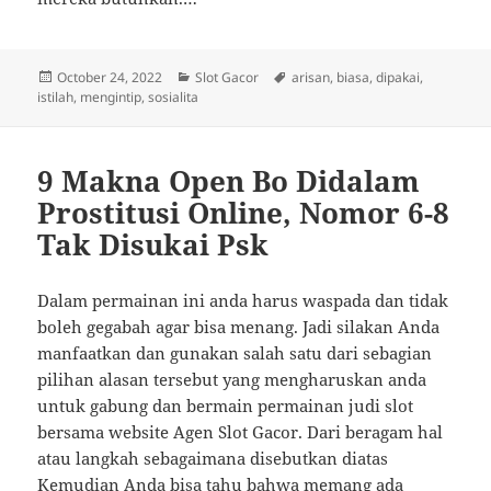
Posted
Categories
Tags
October 24, 2022
Slot Gacor
arisan
,
biasa
,
dipakai
,
on
istilah
,
mengintip
,
sosialita
9 Makna Open Bo Didalam
Prostitusi Online, Nomor 6-8
Tak Disukai Psk
Dalam permainan ini anda harus waspada dan tidak
boleh gegabah agar bisa menang. Jadi silakan Anda
manfaatkan dan gunakan salah satu dari sebagian
pilihan alasan tersebut yang mengharuskan anda
untuk gabung dan bermain permainan judi slot
bersama website Agen Slot Gacor. Dari beragam hal
atau langkah sebagaimana disebutkan diatas
Kemudian Anda bisa tahu bahwa memang ada