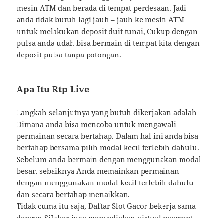
mesin ATM dan berada di tempat perdesaan. Jadi
anda tidak butuh lagi jauh – jauh ke mesin ATM
untuk melakukan deposit duit tunai, Cukup dengan
pulsa anda udah bisa bermain di tempat kita dengan
deposit pulsa tanpa potongan.
Apa Itu Rtp Live
Langkah selanjutnya yang butuh dikerjakan adalah
Dimana anda bisa mencoba untuk mengawali
permainan secara bertahap. Dalam hal ini anda bisa
bertahap bersama pilih modal kecil terlebih dahulu.
Sebelum anda bermain dengan menggunakan modal
besar, sebaiknya Anda memainkan permainan
dengan menggunakan modal kecil terlebih dahulu
dan secara bertahap menaikkan.
Tidak cuma itu saja, Daftar Slot Gacor bekerja sama
dengan SiJoker juga menyediakan virtual payment