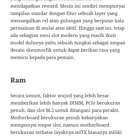
mendapatkan reward. Mesin ini sendiri mempunyai
tampilan standar dengan fitur sebuah layer yang
menampilkan rel atau gulungan yang berputar kala
permainan di mulai atau aktif. Hingga saat ini, tetap
ada sebagian mesi slot modern yang masih ikuti
model dulunya yaitu sebuah tungkai sebagai umpan
desain skeumorfik untuk dapat berikan rasa yang
memicu kepada para pemain.
Ram
Secara umum, faktor wujud yang lebih besar
memberikan lebih banyak DIMM, PCIe berukuran
penuh, dan slot M.2 untuk ditangani para perakit.
Motherboard berukuran penuh kebanyakan
mempunyai empat slot, namun motherboard
berukuran terbatas layaknya mITX biasanya miliki