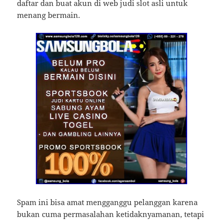
daftar dan buat akun di web judi slot asli untuk
menang bermain.
Spam ini bisa amat mengganggu pelanggan karena
bukan cuma permasalahan ketidaknyamanan, tetapi