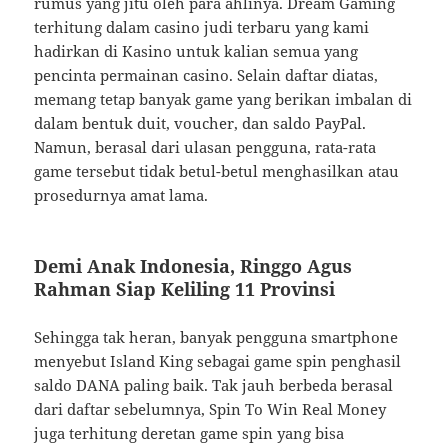
rumus yang jitu oleh para ahlinya. Dream Gaming
terhitung dalam casino judi terbaru yang kami
hadirkan di Kasino untuk kalian semua yang
pencinta permainan casino. Selain daftar diatas,
memang tetap banyak game yang berikan imbalan di
dalam bentuk duit, voucher, dan saldo PayPal.
Namun, berasal dari ulasan pengguna, rata-rata
game tersebut tidak betul-betul menghasilkan atau
prosedurnya amat lama.
Demi Anak Indonesia, Ringgo Agus
Rahman Siap Keliling 11 Provinsi
Sehingga tak heran, banyak pengguna smartphone
menyebut Island King sebagai game spin penghasil
saldo DANA paling baik. Tak jauh berbeda berasal
dari daftar sebelumnya, Spin To Win Real Money
juga terhitung deretan game spin yang bisa