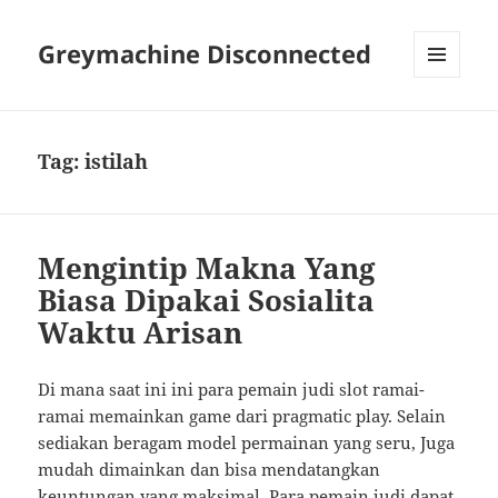
Greymachine Disconnected
MENU
AND
WIDGETS
Tag:
istilah
Mengintip Makna Yang
Biasa Dipakai Sosialita
Waktu Arisan
Di mana saat ini ini para pemain judi slot ramai-
ramai memainkan game dari pragmatic play. Selain
sediakan beragam model permainan yang seru, Juga
mudah dimainkan dan bisa mendatangkan
keuntungan yang maksimal. Para pemain judi dapat