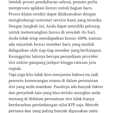
Setelah proses pendaftaran selesai, pemain perlu
memproses aplikasi bonus untuk bagian baru.
Proses klaim sendiri dapat dilaksanakan dengan
menghubungi customer service kami yang tersedia.
Dengan langkah ini, Anda dapat memiliki peluang
untuk memenangkan bonus di sesudah itu hari.
Anda tidak tetap mendapatkan bonus 100%, namun
ada sejumlah bonus member baru yang mutlak
didapatkan oleh tiap-tiap member yang berhimpun.
Keunggulan lainnya berupa penyediaan provider
slot online gampang jackpot hingga ratusan juta
rupiah.
Tapi juga kita tidak bisa menjamin bahwa itu jadi
penentu kemenangan utama di dalam permainan
slot yang anda mainkan. Pasalnya ada banyak faktor
dan penyebab lain yang bisa terlalu mungkin anda
menang di didalam permainan slot tidak hanya
berdasarkan pertimbangan nilai RTP saja. Metode
pertama dan yang paling banyak digunakan yaitu