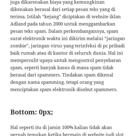
juga dikarenakan biaya yang kemungkinan
dikenakan berasal dari setiap pesan teks yang di
terima. Istilah “kejang” diciptakan di website iklan
Adland pada tahun 2000 untuk menggambarkan
pesan teks spam. Dalam perkembangannya, spam
surat elektronik waktu ini dikirim melalui “jaringan
zombie”, jaringan virus yang terinfeksi di pc pribadi
baik rumah atau di kantor di seluruh dunia. Hal ini
mempersulit upaya untuk mengontrol penyebaran
spam, seperti banyak kasus di mana spam tidak
berasal dari spammers. Tindakan spam dikenal
dengan nama spamming, tetapi orang yang
menciptakan spam elektronik disebut spammers.
Bottom: 0px;
Hal seperti itu di jamin 100% kalian tidak akan
pernah temukan ketika bermain di website judi slot