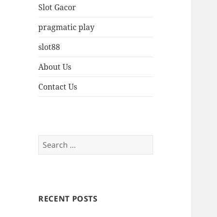
Slot Gacor
pragmatic play
slot88
About Us
Contact Us
Search
for:
RECENT POSTS