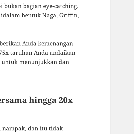
pi bukan bagian eye-catching.
didalam bentuk Naga, Griffin,
 berikan Anda kemenangan
175x taruhan Anda andaikan
a untuk menunjukkan dan
ersama hingga 20x
i nampak, dan itu tidak