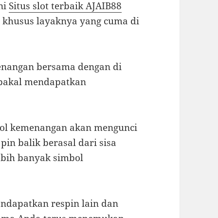
ni
Situs slot terbaik AJAIB88
r khusus layaknya yang cuma di
enangan bersama dengan di
a bakal mendapatkan
mbol kemenangan akan mengunci
n balik berasal dari sisa
ebih banyak simbol
ndapatkan respin lain dan