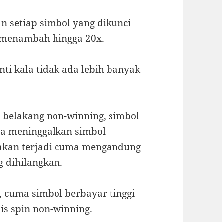
 setiap simbol yang dikunci
 menambah hingga 20x.
ti kala tidak ada lebih banyak
 belakang non-winning, simbol
ya meninggalkan simbol
a akan terjadi cuma mengandung
g dihilangkan.
, cuma simbol berbayar tinggi
is spin non-winning.