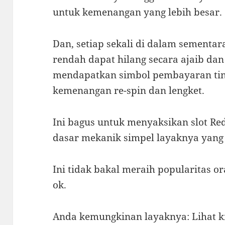
untuk kemenangan yang lebih besar.
Dan, setiap sekali di dalam sement
rendah dapat hilang secara ajaib dan
mendapatkan simbol pembayaran ting
kemenangan re-spin dan lengket.
Ini bagus untuk menyaksikan slot Re
dasar mekanik simpel layaknya yang 
Ini tidak bakal meraih popularitas or
ok.
Anda kemungkinan layaknya: Lihat k