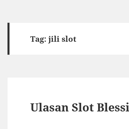
Tag:
jili slot
Ulasan Slot Bless