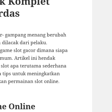
uk Komplet
rdas
 ter- gampang menang berubah
 dilacak dari pelaku.
game slot gacor dimana siapa
mum. Artikel ini hendak
 slot apa terutama sederhana
ta tips untuk meningkatkan
kan permainan slot online.
ne Online