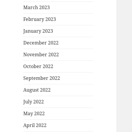
March 2023
February 2023
January 2023
December 2022
November 2022
October 2022
September 2022
August 2022
July 2022
May 2022
April 2022