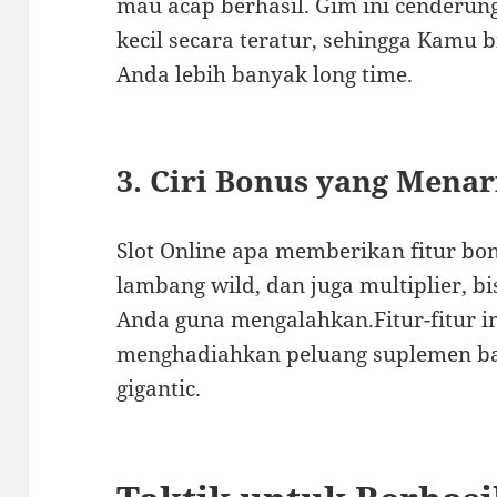
mau acap berhasil. Gim ini cenderu
kecil secara teratur, sehingga Kamu
Anda lebih banyak long time.
3. Ciri Bonus yang Menar
Slot Online apa memberikan fitur bonu
lambang wild, dan juga multiplier, 
Anda guna mengalahkan.Fitur-fitur i
menghadiahkan peluang suplemen ba
gigantic.