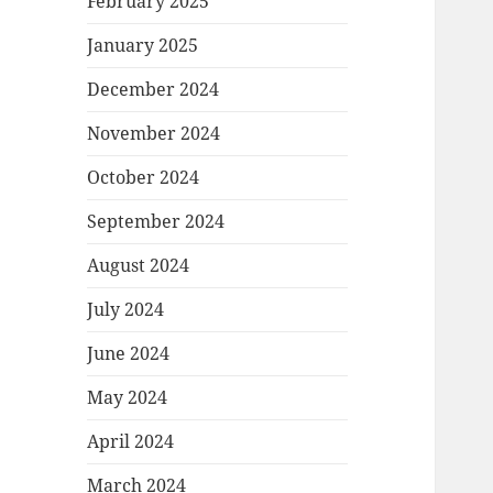
February 2025
January 2025
December 2024
November 2024
October 2024
September 2024
August 2024
July 2024
June 2024
May 2024
April 2024
March 2024