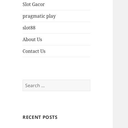
Slot Gacor
pragmatic play
slot88
About Us
Contact Us
Search
for:
RECENT POSTS