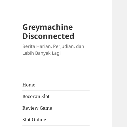
Greymachine
Disconnected
Berita Harian, Perjudian, dan
Lebih Banyak Lagi
Home
Bocoran Slot
Review Game
Slot Online