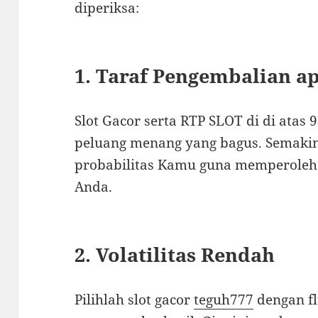
diperiksa:
1. Taraf Pengembalian ap
Slot Gacor serta RTP SLOT di di ata
peluang menang yang bagus. Semakin 
probabilitas Kamu guna memperoleh 
Anda.
2. Volatilitas Rendah
Pilihlah slot gacor
teguh777
dengan fl