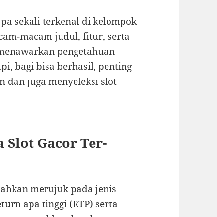
iapa sekali terkenal di kelompok
am-macam judul, fitur, serta
e menawarkan pengetahuan
, bagi bisa berhasil, penting
 dan juga menyeleksi slot
 Slot Gacor Ter-
ahkan merujuk pada jenis
turn apa tinggi (RTP) serta