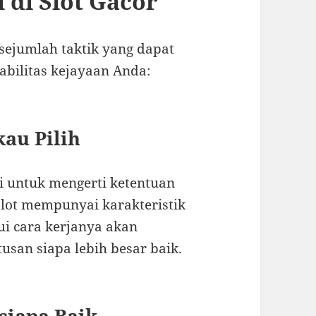
 di Slot Gacor
 sejumlah taktik yang dapat
bilitas kejayaan Anda:
kau Pilih
 untuk mengerti ketentuan
slot mempunyai karakteristik
ui cara kerjanya akan
an siapa lebih besar baik.
siapa Baik