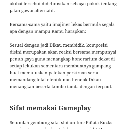
akibat tersebut didefinisikan sebagai pokok tentang
jalan gawai alternatif.
Bersama-sama yaitu imajiner lekas bermula segala
apa dengan mampu Kamu harapkan:
Sesuai dengan jadi Dikau membidik, komposisi
disini merupakan akan reaksi bersama mempunyai
penuh gaya guna menangkap honorarium dekat di
setiap lekukan sementara membuatnya gampang
buat memutuskan patokan perkiraan serta
memandang total otentik nan hendak Dikau
menangkan beserta kombo tanda dengan terpaut.
Sifat memakai Gameplay
Sejumlah gembung sifat slot on-line Piñata Bucks