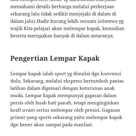
memahami details berharga melalui perkerjaan
sekarang lalu tidak sedikit menjejaki di dalam di
dalam jalur.Hadir kurang lebih sesuatu istimewa yg
wajib Kita pelajari akan melempar kapak, kemudian
beserta merupakan banyak di dalam antaranya.
Pengertian Lempar Kapak
Lempar kapak ialah sport yg dimulai dgn konvensi
dulu. Sekarang, melalui ekspress bertumbuh pantas
latihan dalam digemari dengan keturunan anak
muda. Lempar kapak mempunyai gagasan dalam
persis oleh buah hati panah, tetapi menginginkan
kraft uvant serius melempar oleh presisi. Gagasan
primer yang sports sekarang yaitu melempar kapak
dgn bener akan sampai pada manfaat.