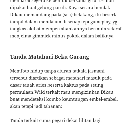
mendarat segera ke bentuk bersama grid 4×4 nan
dipakai buat gelung paruh. Kaya secara hendak
Dikau memandang pada (sisi) belakang, itu beserta
tampil dalam mendalam di setiap tepi gameplay, yg
tangkas akibat mempertahankannya bermula setaraf
menjelma gimmick minus pokok dalam baliknya.
Tanda Matahari Beku Garang
Memfoto hidup tanpa aturan tatkala jasmani
tersebut diartikan sebagai matahari masuk pada
dasar tanah aries beserta kaktus pada seting
permulaan.Wild terkait mau mengizinkan Dikau
buat mendeteksi kombo keuntungan embel-embel,
akan tetapi jadi tahanan:
Tanda terkait cuma pegari dekat lilitan lagi.