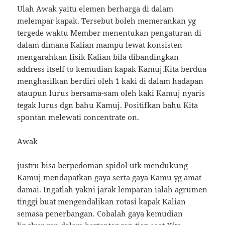
Ulah Awak yaitu elemen berharga di dalam
melempar kapak. Tersebut boleh memerankan yg
tergede waktu Member menentukan pengaturan di
dalam dimana Kalian mampu lewat konsisten
mengarahkan fisik Kalian bila dibandingkan
address itself to kemudian kapak Kamuj.Kita berdua
menghasilkan berdiri oleh 1 kaki di dalam hadapan
ataupun lurus bersama-sam oleh kaki Kamuj nyaris
tegak lurus dgn bahu Kamuj. Positifkan bahu Kita
spontan melewati concentrate on.
Awak
justru bisa berpedoman spidol utk mendukung
Kamuj mendapatkan gaya serta gaya Kamu yg amat
damai. Ingatlah yakni jarak lemparan ialah agrumen
tinggi buat mengendalikan rotasi kapak Kalian
semasa penerbangan. Cobalah gaya kemudian