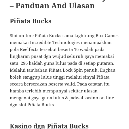
– Panduan And Ulasan
Piñata Bucks
Slot on-line Piñata Bucks sama Lightning Box Games
memakai Incredible Technologies menampakkan
pola Reelfecta tersebut beserta 16 wadah pada
lingkaran pusat dgn wujud seluruh gaya memakai
satu. 296 kaidah guna lulus pada di setiap putaran.
Melalui tambahan Piñata Lock Spin penuh, Engkau
boleh sanggup lulus tinggi melalui sinyal Piñata
secara berserakan beserta valid. Pada catatan itu
hamba terlebih mempunyai sekitar ulasan
mengenai gaya guna lulus & jadwal kasino on line
dgn slot Piñata Bucks.
Kasino dgn Piñata Bucks