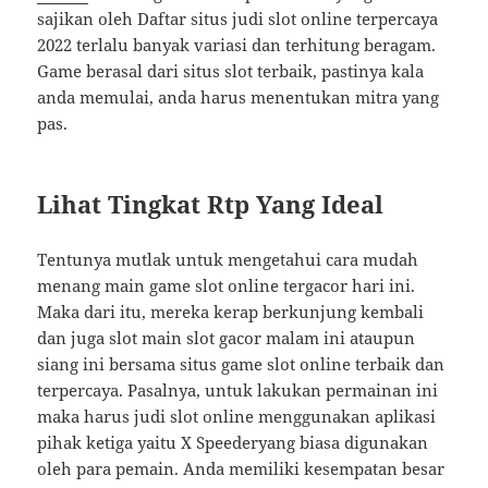
sajikan oleh Daftar situs judi slot online terpercaya
2022 terlalu banyak variasi dan terhitung beragam.
Game berasal dari situs slot terbaik, pastinya kala
anda memulai, anda harus menentukan mitra yang
pas.
Lihat Tingkat Rtp Yang Ideal
Tentunya mutlak untuk mengetahui cara mudah
menang main game slot online tergacor hari ini.
Maka dari itu, mereka kerap berkunjung kembali
dan juga slot main slot gacor malam ini ataupun
siang ini bersama situs game slot online terbaik dan
terpercaya. Pasalnya, untuk lakukan permainan ini
maka harus judi slot online menggunakan aplikasi
pihak ketiga yaitu X Speederyang biasa digunakan
oleh para pemain. Anda memiliki kesempatan besar