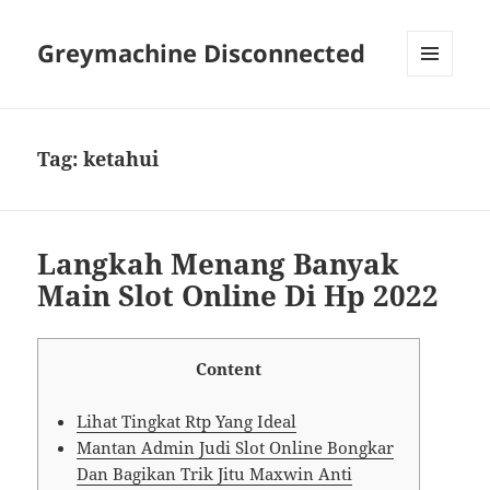
Greymachine Disconnected
MENU
AND
WIDGETS
Tag:
ketahui
Langkah Menang Banyak
Main Slot Online Di Hp 2022
Content
Lihat Tingkat Rtp Yang Ideal
Mantan Admin Judi Slot Online Bongkar
Dan Bagikan Trik Jitu Maxwin Anti