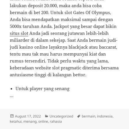
lakukan deposit 20.000, maka anda bisa coba
bermain di bet 200. Untuk slot Gates Of Olympus,
Anda bisa mendapatkan maksimal sampai dengan
5000x taruhan Anda. Jackpot yang besar dapat bikin
situs slot
Anda jadi seorang jutawan lebih-lebih
miliarder di dalam sekejap. Saat Anda bermain judi-
judi kasino online layaknya blackjack atau baccarat,
tentu mau tak mau harus mempunyai kiat dan
rumus tersendiri. Tidak perlu waktu yang lama,
keberadaan website slot pragmatic diterima bersama
antusiasme tinggi di kalangan bettor.
Untuk player yang senang
…
Posted
Categories
Tags
August 17, 2022
Uncategorized
bermain
,
indonesia
,
on
ketahui
,
menang
,
online
,
rahasia