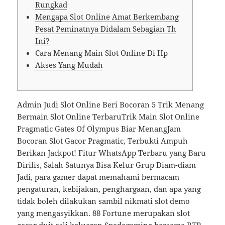
Rungkad
Mengapa Slot Online Amat Berkembang
Pesat Peminatnya Didalam Sebagian Th
Ini?
Cara Menang Main Slot Online Di Hp
Akses Yang Mudah
Admin Judi Slot Online Beri Bocoran 5 Trik Menang
Bermain Slot Online TerbaruTrik Main Slot Online
Pragmatic Gates Of Olympus Biar MenangJam
Bocoran Slot Gacor Pragmatic, Terbukti Ampuh
Berikan Jackpot! Fitur WhatsApp Terbaru yang Baru
Dirilis, Salah Satunya Bisa Kelur Grup Diam-diam
Jadi, para gamer dapat memahami bermacam
pengaturan, kebijakan, penghargaan, dan apa yang
tidak boleh dilakukan sambil nikmati slot demo
yang mengasyikkan. 88 Fortune merupakan slot