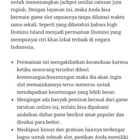
untuk memenangkan jackpot senilai ratusan juta
rupiah. Dengan layanan ini, maka Anda bisa
bermain game slot sepuasnya tanpa dibatasi waktu
sama sekali. Seperti yang diketahui bahwa high
Domino Island menjadi permainan Domino yang
mempunyai ciri khas lokal terbaik di negara
Indonesia.
Permainan ini mengakibatkan kecanduan karena
ketika seseorang tersebut diberi
kemenangan/keuntungan maka dia akan ingin
slot memainkannya terus menerus untuk
mendapatkan keuntungan yang lebih besar.
Mengingat ada banyak peminat berasal dari game
taruhan online ini, terlalu bisa dipahami
andaikan daftar game berikut amat populer dan
disukai para bettor.
Meskipun bonus dan gratisan lainnya terdengar
bagus untuk sebuah slot, pastikan Anda memiliki