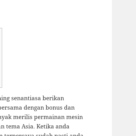
ming senantiasa berikan
 bersama dengan bonus dan
anyak merilis permainan mesin
an tema Asia. Ketika anda
an terpercaya sudah pasti anda