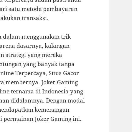
 dari satu metode pembayaran
kukan transaksi.
ah dalam menggunakan trik
arena dasarnya, kalangan
an strategi yang mereka
ntungan yang banyak tanpa
nline Terpercaya, Situs Gacor
ra membernya. Joker Gaming
line ternama di Indonesia yang
inan didalamnya. Dengan modal
sa mendapatkan kemenangan
di permainan Joker Gaming ini.