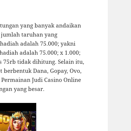
ntungan yang banyak andaikan
a jumlah taruhan yang
hadiah adalah 75.000; yakni
adiah adalah 75.000; x 1.000;
 75rb tidak dihitung. Selain itu,
t berbentuk Dana, Gopay, Ovo,
 Permainan Judi Casino Online
gan yang besar.