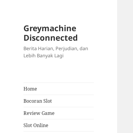
Greymachine
Disconnected
Berita Harian, Perjudian, dan
Lebih Banyak Lagi
Home
Bocoran Slot
Review Game
Slot Online