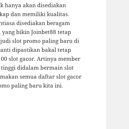
k hanya akan disediakan
kap dan memiliki kualitas.
ntiasa disediakan beragam
yang bikin Joinbet88 tetap
judi slot promo paling baru di
anti dipastikan bakal tetap
00 slot gacor. Artinya member
tinggi didalam bermain slot
makan semua daftar slot gacor
omo paling baru kita ini.