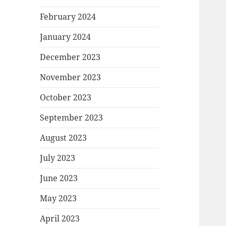
February 2024
January 2024
December 2023
November 2023
October 2023
September 2023
August 2023
July 2023
June 2023
May 2023
April 2023