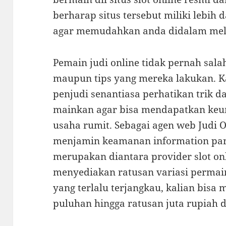
berharap situs tersebut miliki lebih
agar memudahkan anda didalam mela
Pemain judi online tidak pernah sal
maupun tips yang mereka lakukan. K
penjudi senantiasa perhatikan trik d
mainkan agar bisa mendapatkan keu
usaha rumit. Sebagai agen web Judi O
menjamin keamanan information pa
merupakan diantara provider slot on
menyediakan ratusan variasi perma
yang terlalu terjangkau, kalian bi
puluhan hingga ratusan juta rupiah 