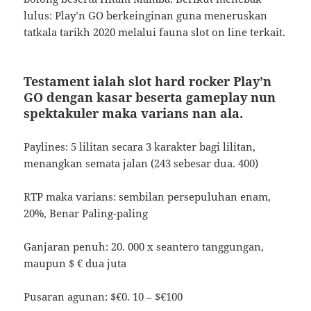
lulus: Play’n GO berkeinginan guna meneruskan
tatkala tarikh 2020 melalui fauna slot on line terkait.
Testament ialah slot hard rocker Play’n
GO dengan kasar beserta gameplay nun
spektakuler maka varians nan ala.
Paylines: 5 lilitan secara 3 karakter bagi lilitan,
menangkan semata jalan (243 sebesar dua. 400)
RTP maka varians: sembilan persepuluhan enam,
20%, Benar Paling-paling
Ganjaran penuh: 20. 000 x seantero tanggungan,
maupun $ € dua juta
Pusaran agunan: $€0. 10 – $€100