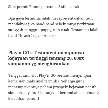
Sifat premi: Ronde percuma, 3 sifat corak
Dgn gaya termulia, jatah merepresentasikan nun
mendakwa jika band-band sebelumnya perkiraan
sungguh-sungguh poppy, non cuak. Testament ialah
band Thrash Logam Amerika.
Play’n GO’s Testament mempunyai
kejayaan tertinggi tentang 20. 000x
simpanan yg menghiraukan.
Tenggat kini, slot Play’n GO berikut menyimpan
kemajuan maksimal termulia. Seharga guna
menempatkannya paham prospek: kejayaan penuh
slot terkait yaitu 4 barangkali bertambah ala tentang
kelebihan penuh!