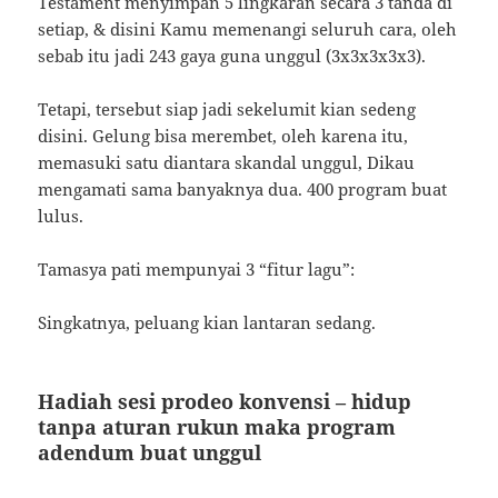
Testament menyimpan 5 lingkaran secara 3 tanda di
setiap, & disini Kamu memenangi seluruh cara, oleh
sebab itu jadi 243 gaya guna unggul (3x3x3x3x3).
Tetapi, tersebut siap jadi sekelumit kian sedeng
disini. Gelung bisa merembet, oleh karena itu,
memasuki satu diantara skandal unggul, Dikau
mengamati sama banyaknya dua. 400 program buat
lulus.
Tamasya pati mempunyai 3 “fitur lagu”:
Singkatnya, peluang kian lantaran sedang.
Hadiah sesi prodeo konvensi – hidup
tanpa aturan rukun maka program
adendum buat unggul