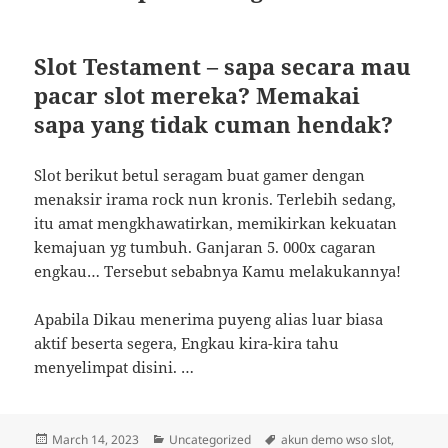
Slot Testament – sapa secara mau
pacar slot mereka? Memakai
sapa yang tidak cuman hendak?
Slot berikut betul seragam buat gamer dengan
menaksir irama rock nun kronis. Terlebih sedang,
itu amat mengkhawatirkan, memikirkan kekuatan
kemajuan yg tumbuh. Ganjaran 5. 000x cagaran
engkau… Tersebut sebabnya Kamu melakukannya!
Apabila Dikau menerima puyeng alias luar biasa
aktif beserta segera, Engkau kira-kira tahu
menyelimpat disini. …
Posted
Categories
Tags
March 14, 2023
Uncategorized
akun demo wso slot
,